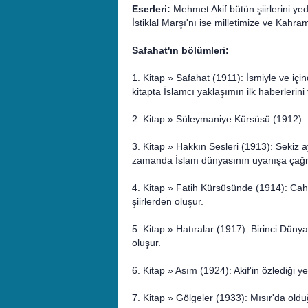
Eserleri:
Mehmet Akif bütün şiirlerini yed
İstiklal Marşı'nı ise milletimize ve Kahr
Safahat'ın bölümleri:
1. Kitap » Safahat (1911): İsmiyle ve için
kitapta İslamcı yaklaşımın ilk haberlerini ver
2. Kitap » Süleymaniye Kürsüsü (1912): Batı
3. Kitap » Hakkın Sesleri (1913): Sekiz a
zamanda İslam dünyasının uyanışa çağrıld
4. Kitap » Fatih Kürsüsünde (1914): Cahi
şiirlerden oluşur.
5. Kitap » Hatıralar (1917): Birinci Dünya 
oluşur.
6. Kitap » Asım (1924): Akif'in özlediği yen
7. Kitap » Gölgeler (1933): Mısır'da ol