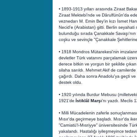
• 1893-1913 yılları arasında Ziraat Baka
Ziraat Mektebi'nde ve Dârulfünûn'da edeb
veznedarı M. Emin Bey'in kızı İsmet Hanı
Necid'e (Arabistan) gitti. Berlin seyaha
bulunduğu sırada Çanakkale Savaşı'nın z
coşku ve sevinçle "Çanakkale Şehitlerine" 
• 1918 Mondros Mütarekesi'nin imzalanma
devletler Türk vatanını parçalamak üzer
derece bitkin ve yorgun bir şekilde çıkan
silaha sarıldı. Mehmet Akif de camilerde
çağırdı. Daha sonra Anadolu'ya geçti ve M
destek oldu.
• 1920 yılında Burdur Mebusu (milletvekili
1921'de
İstiklâl Marşı
'nı yazdı. Meclis 1
• Milli Mücadelenin zaferle sonuçlanmasını
Mısır'da geçirmeye başladı. Mısır'da iken
"Camiatü'l-Mısriyye" üniversitesinde Türk
yakalandı. Hastalığı iyileşmeyince tedav