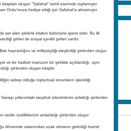
i kitaptan oluşan "Safahat" isimli eserinde toplamıştır.
aman Ordu'muza hediye ettiği için Safahat'a almamıştır.
de yer alan şiirlerle kitabın bütününe işaret eder. Bu ilk
diği şiirleri ile sosyal içerikli şiirleri vardır.
 hayranlığını ve milliyetçiliği eleştirdiği şiirlerden oluşur.
yet ve bir hadisin manzum bir şekilde açıklandığı, aynı
ığı şiirlerden oluşan kitaptır.
lliğin sebep olduğu toplumsal sorunların işlendiği
Savaşı yıllarındaki seyahat izlenimlerini anlattığı şiirlerden
i neslin özelliklerinin anlatıldığı şiirlerden oluşur.
duğu dönemde vatanından uzak olmanın getirdiği hasret