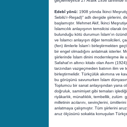
geçilemeyince 27 Aralık 1936 tarihinde İs
Edebî yönü:
1908 yılında İkinci Meşruti
Sebilü'r-Reşad)" adlı dergide şiirlerini,
başlamıştır. Mehmet Akif, İkinci Meşrutiye
İslamcılık anlayışının temsilcisi olarak ön
bulunduğu kötü durumun İslam'ın özün
ve İslamcı anlayışın diğer temsilcileri,
(fen) ilimlerle İslam'ı birleştirmekten geç
bir engel olmadığını anlatmak isterler. 
şiirlerinde İslam dinini modernleşme ile uz
Safahat'ın altıncı kitabı olan Asım (1924
tarzından vazgeçmeden batının ilim ve te
birleştirmelidir. Türkçülük akımına ve kav
bu görüşünü savunurken İslam dünyasındaki 
Toplumcu bir sanat anlayışından yana olan
doğruluk, samimiyet gibi temaları işled
riyâkarlık, münafıklık, tembellik, zulüm g
milletinin acılarını, sevinçlerini, ümitle
anlatmaya çalışmıştır. Tüm şiirlerini ar
aruz ölçüsünü sokakta konuşulan Türkçe il