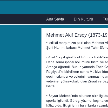
Ana Sayfa
Din Kültürü
Tür
Mehmet Akif Ersoy (1873-1936
• İstiklâl marşımızın şairi olan Mehmet 
Şerif Hanım, babası Mehmet Tahir Efendi
• 4 yıl 4 ay 4 günlük olduğunda Fatih'te
Daha sonra iptidai bölümünü bitirdi ve 
Arapça öğrendi. Bunun yanında Fatih Cami
Rüştiyesi'ni bitirdikten sonra Mülkiye İd
geçim sıkıntısı ve evlerinin yanmasından d
veteriner yüksekokulu olan Ziraat ve Bayt
bitirdi.
• Baytar Mektebi'nde okurken şiire ilgi
sporla ilgilendi. Güreş, yüzme, koşma ve
hâfız oldu. İlk şiirlerini bu yıllarda yayıml