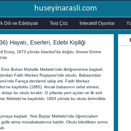
huseyinarasli.com
k Dili ve Edebiyatı
Test Çöz
İnteraktif Oyunlar
Ya
) Hayatı, Eserleri, Edebi Kişiliği
Akif Ersoy, 1873 yılında İstanbul'da doğdu. Annesi Emine
'dir.
ki Emir Buhari Mahalle Mektebi'nde ilköğrenimine başladı.
ardından Fatih Merkez Rüştiyesi'nde okudu. Babasından
i'nde Farsça derslerini takip etti. Fatih Merkez
adisi'ne kaydoldu (1885). Ancak babasının vefat etmesi,
olayı bu okulu bıraktı. O yıllarda yeni açılan ve ilk sivil
ar Mektebi'ne kaydoldu. 1893 yılında bu okulu birincilikle
 duymaya başladı. Yine Baytar Mektebi'nde öğrenciyken
 gülle atma müsabakalarına katıldı. Okulu bitirdikten sonra
adı.
www.huseyinarasli.com