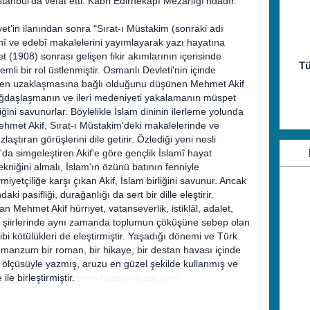
tanbul'da vefat etti. Kabri Edirnekapı Mezarlığı'ndadır.
yet'in ilanından sonra "Sırat-ı Müstakim (sonraki adı
 dinî ve edebî makalelerini yayımlayarak yazı hayatına
t (1908) sonrası gelişen fikir akımlarının içerisinde
Tü
emli bir rol üstlenmiştir. Osmanlı Devleti'nin içinde
den uzaklaşmasına bağlı olduğunu düşünen Mehmet Akif
 çağdaşlaşmanın ve ileri medeniyeti yakalamanın müspet
tiğini savunurlar. Böylelikle İslam dininin ilerleme yolunda
Mehmet Akif, Sırat-ı Müstakim'deki makalelerinde ve
laştıran görüşlerini dile getirir. Özlediği yeni nesli
)'da simgeleştiren Akif'e göre gençlik İslamî hayat
kniğini almalı, İslam'ın özünü batının fenniyle
miyetçiliğe karşı çıkan Akif, İslam birliğini savunur. Ancak
pasifliği, durağanlığı da sert bir dille eleştirir.
 Mehmet Akif hürriyet, vatanseverlik, istiklâl, adalet,
iği şiirlerinde aynı zamanda toplumun çöküşüne sebep olan
ibi kötülükleri de eleştirmiştir. Yaşadığı dönemi ve Türk
rini manzum bir roman, bir hikaye, bir destan havası içinde
uz ölçüsüyle yazmış, aruzu en güzel şekilde kullanmış ve
e birleştirmiştir.
www.huseyinarasli.com