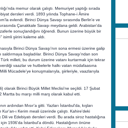
nlığı'nda memur olarak çalıştı. Memuriyet yaptığı sırada
iyat dersleri verdi. 1893 yılında Tophane-i Âmire
m'la evlendi. Birinci Dünya Savaşı sırasında Berlin'e ve
ti sırasında Çanakkale Savaşı meydana geldi. Arabistan'da
aferle sonuçlandığını öğrendi. Bunun üzerine büyük bir
isimli şiirini kaleme aldı.
sıyla Birinci Dünya Savaşı'nın sona ermesi üzerine galip
e saldırmaya başladılar. Birinci Dünya Savaşı'ndan son
 Türk milleti, bu durum üzerine vatanı kurtarmak için tekrar
 verdiği vaazlar ve hutbelerle halkı vatan müdafaasına
illi Mücadele'ye konuşmalarıyla, şiirleriyle, vaazlarıyla
) olarak Birinci Büyük Millet Meclisi'ne seçildi. 17 Şubat
2 Martta bu marşı milli marş olarak kabul etti.
n ardından Mısır'a gitti. Yazları İstanbul'da, kışları
 Kur'an-ı Kerim meali üzerinde çalıştı. Kahire'deki
 Dili ve Edebiyatı dersleri verdi. Bu arada siroz hastalığına
i için 1936'da İstanbul'a döndü. Hastalığının önüne