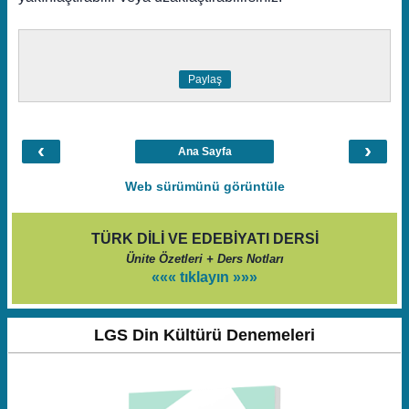
Paylaş
‹
›
Ana Sayfa
Web sürümünü görüntüle
TÜRK DİLİ VE EDEBİYATI DERSİ
Ünite Özetleri + Ders Notları
««« tıklayın »»»
LGS Din Kültürü Denemeleri