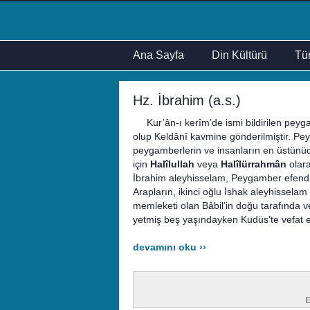
Ana Sayfa
Din Kültürü
Tür
Hz. İbrahim (a.s.)
Kur’ân-ı kerîm’de ismi bildirilen peyga
olup Keldânî kavmine gönderilmiştir. 
peygamberlerin ve insanların en üstünüd
için
Halîlullah
veya
Halîlürrahmân
olara
İbrahim aleyhisselam, Peygamber efendim
Arapların, ikinci oğlu İshak aleyhisselam 
memleketi olan Bâbil’in doğu tarafında ve
yetmiş beş yaşındayken Kudüs’te vefat et
devamını oku ››
E