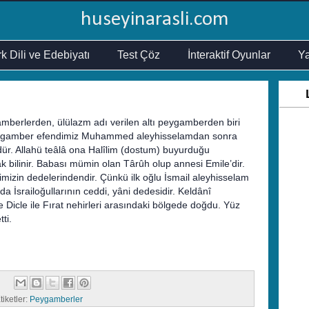
huseyinarasli.com
k Dili ve Edebiyatı
Test Çöz
İnteraktif Oyunlar
Ya
mberlerden, ülülazm adı verilen altı peygamberden biri
Peygamber efendimiz Muhammed aleyhisselamdan sonra
ür. Allahü teâlâ ona Halîlim (dostum) buyurduğu
k bilinir. Babası mümin olan Târûh olup annesi Emile’dir.
izin dedelerindendir. Çünkü ilk oğlu İsmail aleyhisselam
da İsrailoğullarının ceddi, yâni dedesidir. Keldânî
 Dicle ile Fırat nehirleri arasındaki bölgede doğdu. Yüz
ti.
tiketler:
Peygamberler