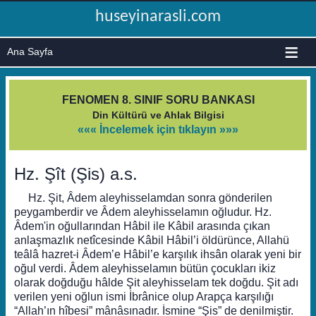
huseyinarasli.com
≡
FENOMEN 8. SINIF SORU BANKASI
Din Kültürü ve Ahlak Bilgisi
««« İncelemek için tıklayın »»»
Hz. Şît (Şis) a.s.
Hz. Şit, Âdem aleyhisselamdan sonra gönderilen
peygamberdir ve Âdem aleyhisselamın oğludur. Hz.
Âdem'in oğullarından Hâbil ile Kâbil arasında çıkan
anlaşmazlık netîcesinde Kâbil Hâbil’i öldürünce, Allahü
teâlâ hazret-i Âdem’e Hâbil’e karşılık ihsân olarak yeni bir
oğul verdi. Âdem aleyhisselamın bütün çocukları ikiz
olarak doğduğu hâlde Şit aleyhisselam tek doğdu. Şit adı
verilen yeni oğlun ismi İbrânice olup Arapça karşılığı
“Allah’ın hîbesi” mânâsınadır. İsmine “Şis” de denilmiştir.