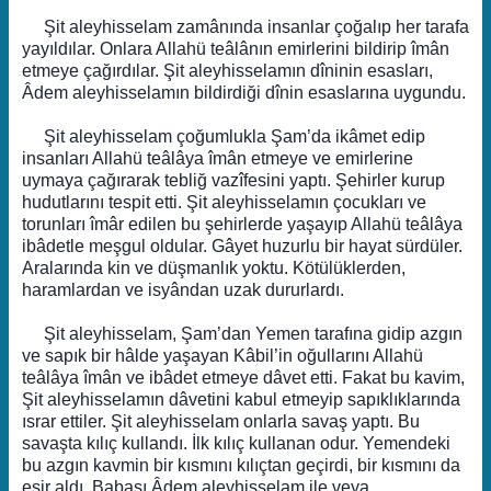
Şit aleyhisselam zamânında insanlar çoğalıp her tarafa
yayıldılar. Onlara Allahü teâlânın emirlerini bildirip îmân
etmeye çağırdılar. Şit aleyhisselamın dîninin esasları,
Âdem aleyhisselamın bildirdiği dînin esaslarına uygundu.
Şit aleyhisselam çoğumlukla Şam’da ikâmet edip
insanları Allahü teâlâya îmân etmeye ve emirlerine
uymaya çağırarak tebliğ vazîfesini yaptı. Şehirler kurup
hudutlarını tespit etti. Şit aleyhisselamın çocukları ve
torunları îmâr edilen bu şehirlerde yaşayıp Allahü teâlâya
ibâdetle meşgul oldular. Gâyet huzurlu bir hayat sürdüler.
Aralarında kin ve düşmanlık yoktu. Kötülüklerden,
haramlardan ve isyândan uzak dururlardı.
Şit aleyhisselam, Şam’dan Yemen tarafına gidip azgın
ve sapık bir hâlde yaşayan Kâbil’in oğullarını Allahü
teâlâya îmân ve ibâdet etmeye dâvet etti. Fakat bu kavim,
Şit aleyhisselamın dâvetini kabul etmeyip sapıklıklarında
ısrar ettiler. Şit aleyhisselam onlarla savaş yaptı. Bu
savaşta kılıç kullandı. İlk kılıç kullanan odur. Yemendeki
bu azgın kavmin bir kısmını kılıçtan geçirdi, bir kısmını da
esir aldı. Babası Âdem aleyhisselam ile veya