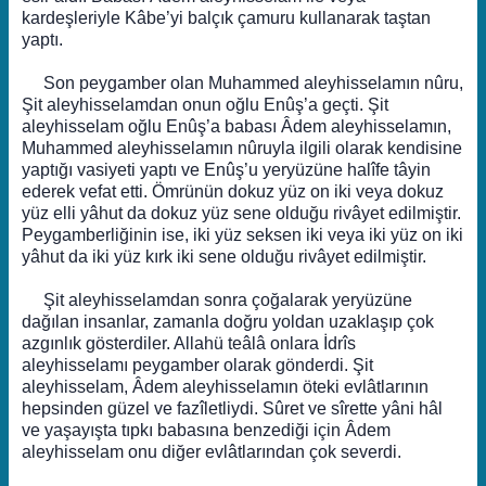
kardeşleriyle Kâbe’yi balçık çamuru kullanarak taştan
yaptı.
Son peygamber olan Muhammed aleyhisselamın nûru,
Şit aleyhisselamdan onun oğlu Enûş’a geçti. Şit
aleyhisselam oğlu Enûş’a babası Âdem aleyhisselamın,
Muhammed aleyhisselamın nûruyla ilgili olarak kendisine
yaptığı vasiyeti yaptı ve Enûş’u yeryüzüne halîfe tâyin
ederek vefat etti. Ömrünün dokuz yüz on iki veya dokuz
yüz elli yâhut da dokuz yüz sene olduğu rivâyet edilmiştir.
Peygamberliğinin ise, iki yüz seksen iki veya iki yüz on iki
yâhut da iki yüz kırk iki sene olduğu rivâyet edilmiştir.
Şit aleyhisselamdan sonra çoğalarak yeryüzüne
dağılan insanlar, zamanla doğru yoldan uzaklaşıp çok
azgınlık gösterdiler. Allahü teâlâ onlara İdrîs
aleyhisselamı peygamber olarak gönderdi. Şit
aleyhisselam, Âdem aleyhisselamın öteki evlâtlarının
hepsinden güzel ve fazîletliydi. Sûret ve sîrette yâni hâl
ve yaşayışta tıpkı babasına benzediği için Âdem
aleyhisselam onu diğer evlâtlarından çok severdi.