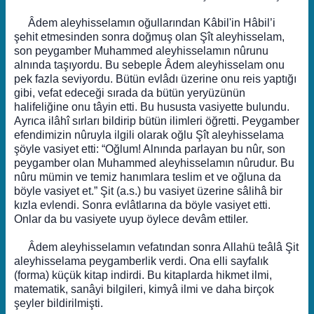
Âdem aleyhisselamın oğullarından Kâbil'in Hâbil’i
şehit etmesinden sonra doğmuş olan Şît aleyhisselam,
son peygamber Muhammed aleyhisselamın nûrunu
alnında taşıyordu. Bu sebeple Âdem aleyhisselam onu
pek fazla seviyordu. Bütün evlâdı üzerine onu reis yaptığı
gibi, vefat edeceği sırada da bütün yeryüzünün
halifeliğine onu tâyin etti. Bu hususta vasiyette bulundu.
Ayrıca ilâhî sırları bildirip bütün ilimleri öğretti. Peygamber
efendimizin nûruyla ilgili olarak oğlu Şît aleyhisselama
şöyle vasiyet etti: “Oğlum! Alnında parlayan bu nûr, son
peygamber olan Muhammed aleyhisselamın nûrudur. Bu
nûru mümin ve temiz hanımlara teslim et ve oğluna da
böyle vasiyet et.” Şit (a.s.) bu vasiyet üzerine sâlihâ bir
kızla evlendi. Sonra evlâtlarına da böyle vasiyet etti.
Onlar da bu vasiyete uyup öylece devâm ettiler.
Âdem aleyhisselamın vefatından sonra Allahü teâlâ Şit
aleyhisselama peygamberlik verdi. Ona elli sayfalık
(forma) küçük kitap indirdi. Bu kitaplarda hikmet ilmi,
matematik, sanâyi bilgileri, kimyâ ilmi ve daha birçok
şeyler bildirilmişti.