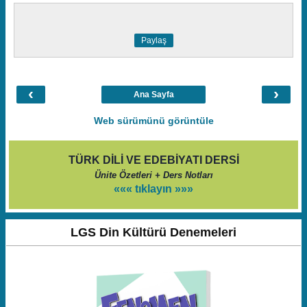
Paylaş
‹
›
Ana Sayfa
Web sürümünü görüntüle
TÜRK DİLİ VE EDEBİYATI DERSİ
Ünite Özetleri + Ders Notları
««« tıklayın »»»
LGS Din Kültürü Denemeleri