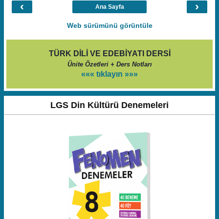
‹
›
Ana Sayfa
Web sürümünü görüntüle
TÜRK DİLİ VE EDEBİYATI DERSİ
Ünite Özetleri + Ders Notları
««« tıklayın »»»
LGS Din Kültürü Denemeleri