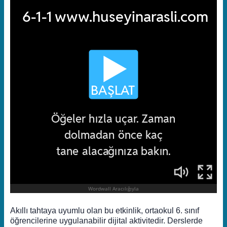
Akıllı tahtaya uyumlu olan bu etkinlik, ortaokul 6. sınıf
öğrencilerine uygulanabilir dijital aktivitedir. Derslerde