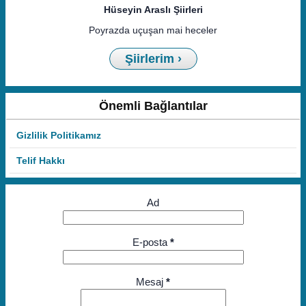
Hüseyin Araslı Şiirleri
Poyrazda uçuşan mai heceler
Şiirlerim ›
Önemli Bağlantılar
Gizlilik Politikamız
Telif Hakkı
Ad
E-posta
*
Mesaj
*