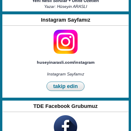
Yeni Nesil Sorular + Ünite Özetleri
Yazar: Hüseyin ARASLI
Instagram Sayfamız
huseyinarasli.com/instagram
Instagram Sayfamız
takip edin
TDE Facebook Grubumuz