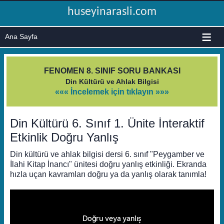
huseyinarasli.com
≡
FENOMEN 8. SINIF SORU BANKASI
Din Kültürü ve Ahlak Bilgisi
««« İncelemek için tıklayın »»»
Din Kültürü 6. Sınıf 1. Ünite İnteraktif
Etkinlik Doğru Yanlış
Din kültürü ve ahlak bilgisi dersi 6. sınıf "Peygamber ve
İlahi Kitap İnancı" ünitesi doğru yanlış etkinliği. Ekranda
hızla uçan kavramları doğru ya da yanlış olarak tanımla!