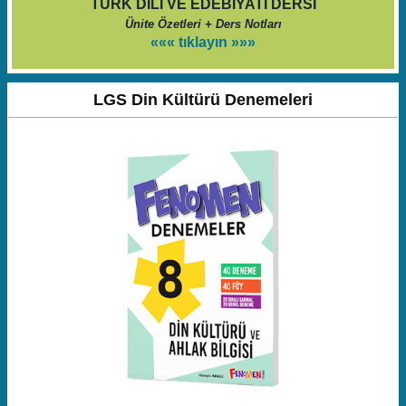
TÜRK DİLİ VE EDEBİYATI DERSİ
Ünite Özetleri + Ders Notları
««« tıklayın »»»
LGS Din Kültürü Denemeleri