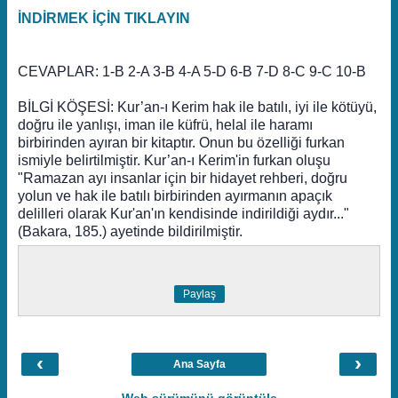
İNDİRMEK İÇİN TIKLAYIN
CEVAPLAR: 1-B 2-A 3-B 4-A 5-D 6-B 7-D 8-C 9-C 10-B
BİLGİ KÖŞESİ: Kur’an-ı Kerim hak ile batılı, iyi ile kötüyü,
doğru ile yanlışı, iman ile küfrü, helal ile haramı
birbirinden ayıran bir kitaptır. Onun bu özelliği furkan
ismiyle belirtilmiştir. Kur’an-ı Kerim'in furkan oluşu
"Ramazan ayı insanlar için bir hidayet rehberi, doğru
yolun ve hak ile batılı birbirinden ayırmanın apaçık
delilleri olarak Kur'an'ın kendisinde indirildiği aydır..."
(Bakara, 185.) ayetinde bildirilmiştir.
Paylaş
‹
›
Ana Sayfa