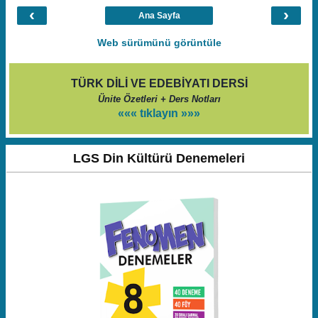
‹
›
Ana Sayfa
Web sürümünü görüntüle
TÜRK DİLİ VE EDEBİYATI DERSİ
Ünite Özetleri + Ders Notları
««« tıklayın »»»
LGS Din Kültürü Denemeleri