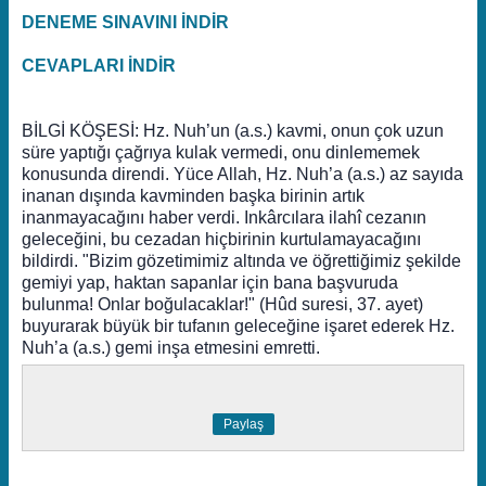
DENEME SINAVINI İNDİR
CEVAPLARI İNDİR
BİLGİ KÖŞESİ: Hz. Nuh’un (a.s.) kavmi, onun çok uzun
süre yaptığı çağrıya kulak vermedi, onu dinlememek
konusunda direndi. Yüce Allah, Hz. Nuh’a (a.s.) az sayıda
inanan dışında kavminden başka birinin artık
inanmayacağını haber verdi. Inkârcılara ilahî cezanın
geleceğini, bu cezadan hiçbirinin kurtulamayacağını
bildirdi. "Bizim gözetimimiz altında ve öğrettiğimiz şekilde
gemiyi yap, haktan sapanlar için bana başvuruda
bulunma! Onlar boğulacaklar!" (Hûd suresi, 37. ayet)
buyurarak büyük bir tufanın geleceğine işaret ederek Hz.
Nuh’a (a.s.) gemi inşa etmesini emretti.
Paylaş