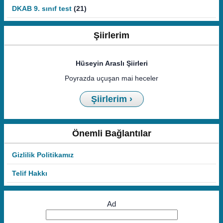
DKAB 9. sınıf test
(21)
Şiirlerim
Hüseyin Araslı Şiirleri
Poyrazda uçuşan mai heceler
Şiirlerim ›
Önemli Bağlantılar
Gizlilik Politikamız
Telif Hakkı
Ad