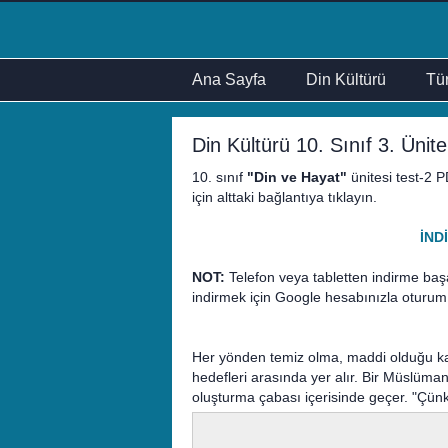
Ana Sayfa
Din Kültürü
Tür
Din Kültürü 10. Sınıf 3. Ünit
10. sınıf
"Din ve Hayat"
ünitesi test-2 P
için alttaki bağlantıya tıklayın.
İND
NOT:
Telefon veya tabletten indirme baş
indirmek için Google hesabınızla oturum
Her yönden temiz olma, maddi olduğu kad
hedefleri arasında yer alır. Bir Müslüma
oluşturma çabası içerisinde geçer. "Çünk