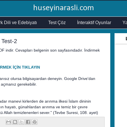
huseyinarasli.com
k Dili ve Edebiyatı
Test Çöz
İnteraktif Oyunlar
Ya
e Test-2
DF indir. Cevapları belgenin son sayfasındadır. İndirmek
İRMEK İÇİN TIKLAYIN
arısız olursa bilgisayardan deneyin. Google Drive'dan
 açmanız gerekebilir.
ar manevi kirlerden de arınma ilkesi İslam dininin
nın hayatı, günahlardan arınma ve temiz bir çevre
ü Allah temizlenenleri sever." (Tevbe Suresi, 108. ayet)