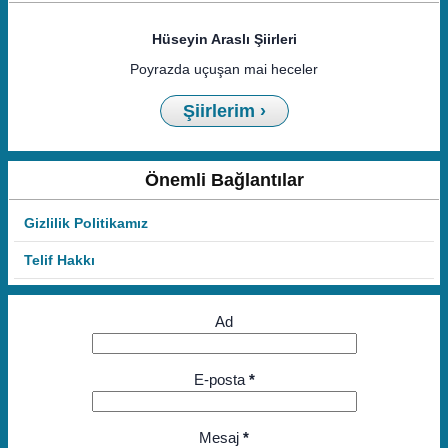
Hüseyin Araslı Şiirleri
Poyrazda uçuşan mai heceler
Şiirlerim ›
Önemli Bağlantılar
Gizlilik Politikamız
Telif Hakkı
Ad
E-posta
*
Mesaj
*