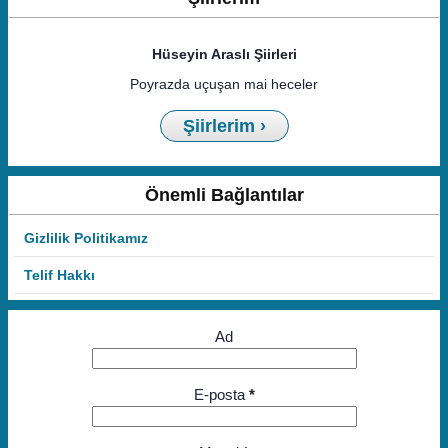
Hüseyin Araslı Şiirleri
Poyrazda uçuşan mai heceler
Şiirlerim ›
Önemli Bağlantılar
Gizlilik Politikamız
Telif Hakkı
Ad
E-posta
*