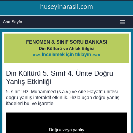
huseyinarasli.com
≡
FENOMEN 8. SINIF SORU BANKASI
Din Kültürü ve Ahlak Bilgisi
««« İncelemek için tıklayın »»»
Din Kültürü 5. Sınıf 4. Ünite Doğru
Yanlış Etkinliği
5. sınıf "Hz. Muhammed (s.a.v.) ve Aile Hayatı" ünitesi
doğru-yanlış interaktif etkinlik. Hızla uçan doğru-yanlış
ifadeleri bul ve işaretle!