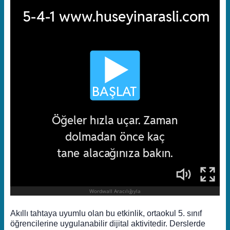
Akıllı tahtaya uyumlu olan bu etkinlik, ortaokul 5. sınıf
öğrencilerine uygulanabilir dijital aktivitedir. Derslerde