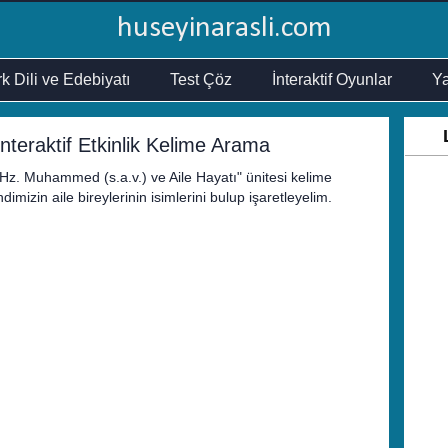
huseyinarasli.com
k Dili ve Edebiyatı
Test Çöz
İnteraktif Oyunlar
Ya
İnteraktif Etkinlik Kelime Arama
f "Hz. Muhammed (s.a.v.) ve Aile Hayatı" ünitesi kelime
imizin aile bireylerinin isimlerini bulup işaretleyelim.