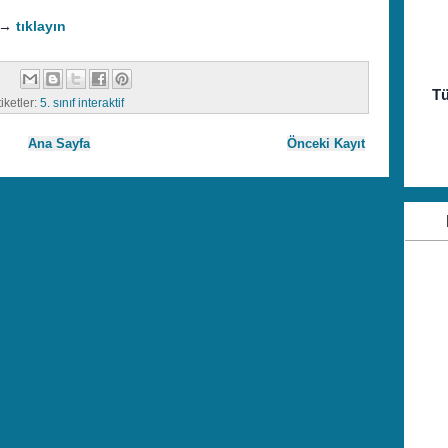
n →
tıklayın
Tü
iketler:
5. sınıf interaktif
Ana Sayfa
Önceki Kayıt