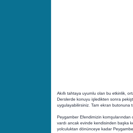
Akıllı tahtaya uyumlu olan bu etkinlik, orta
Derslerde konuyu işledikten sonra pekişt
uygulayabilirsiniz. Tam ekran butonuna tı
Peygamber Efendimizin komşularından ol
vardı ancak evinde kendisinden başka ke
yolculuktan dönünceye kadar Peygamberi