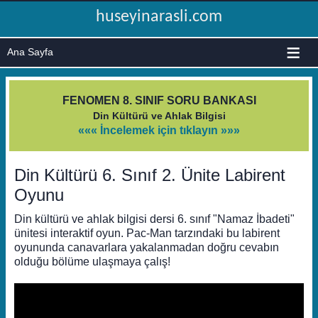
huseyinarasli.com
≡
FENOMEN 8. SINIF SORU BANKASI
Din Kültürü ve Ahlak Bilgisi
««« İncelemek için tıklayın »»»
Din Kültürü 6. Sınıf 2. Ünite Labirent
Oyunu
Din kültürü ve ahlak bilgisi dersi 6. sınıf "Namaz İbadeti"
ünitesi interaktif oyun. Pac-Man tarzındaki bu labirent
oyununda canavarlara yakalanmadan doğru cevabın
olduğu bölüme ulaşmaya çalış!