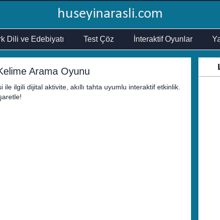
huseyinarasli.com
k Dili ve Edebiyatı
Test Çöz
İnteraktif Oyunlar
Ya
te Kelime Arama Oyunu
 ilgili dijital aktivite, akıllı tahta uyumlu interaktif etkinlik.
şaretle!