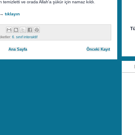
temizletti ve orada Allah'a şükür için namaz kıldı.
n →
tıklayın
Tü
iketler:
6. sınıf interaktif
Ana Sayfa
Önceki Kayıt