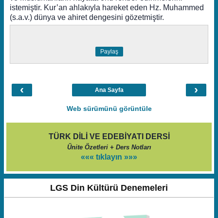
istemiştir. Kur’an ahlakıyla hareket eden Hz. Muhammed
(s.a.v.) dünya ve ahiret dengesini gözetmiştir.
Paylaş
‹
›
Ana Sayfa
Web sürümünü görüntüle
TÜRK DİLİ VE EDEBİYATI DERSİ
Ünite Özetleri + Ders Notları
««« tıklayın »»»
LGS Din Kültürü Denemeleri