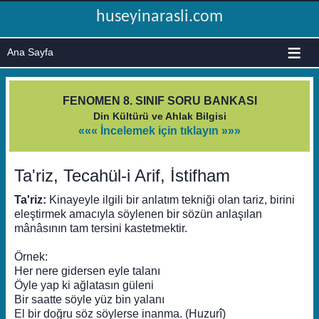
huseyinarasli.com
≡
FENOMEN 8. SINIF SORU BANKASI
Din Kültürü ve Ahlak Bilgisi
««« İncelemek için tıklayın »»»
Ta'riz, Tecahül-i Arif, İstifham
Ta'riz:
Kinayeyle ilgili bir anlatım tekniği olan tariz, birini
eleştirmek amacıyla söylenen bir sözün anlaşılan
mânâsının tam tersini kastetmektir.
Örnek:
Her nere gidersen eyle talanı
Öyle yap ki ağlatasın güleni
Bir saatte söyle yüz bin yalanı
El bir doğru söz söylerse inanma. (Huzurî)