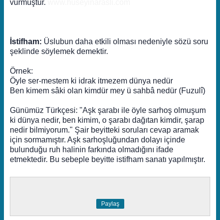
vurmuştur.
www.huseyinarasli.com
İstifham:
Üslubun daha etkili olması nedeniyle sözü soru
şeklinde söylemek demektir.
Örnek:
Öyle ser-mestem ki idrak itmezem dünya nedür
Ben kimem sâki olan kimdür mey ü sahbâ nedür (Fuzulî)
Günümüz Türkçesi: "Aşk şarabı ile öyle sarhoş olmuşum
ki dünya nedir, ben kimim, o şarabı dağıtan kimdir, şarap
nedir bilmiyorum." Şair beyitteki soruları cevap aramak
için sormamıştır. Aşk sarhoşluğundan dolayı içinde
bulunduğu ruh halinin farkında olmadığını ifade
etmektedir. Bu sebeple beyitte istifham sanatı yapılmıştır.
Paylaş