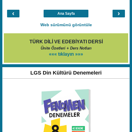
‹
›
Ana Sayfa
Web sürümünü görüntüle
TÜRK DİLİ VE EDEBİYATI DERSİ
Ünite Özetleri + Ders Notları
««« tıklayın »»»
LGS Din Kültürü Denemeleri