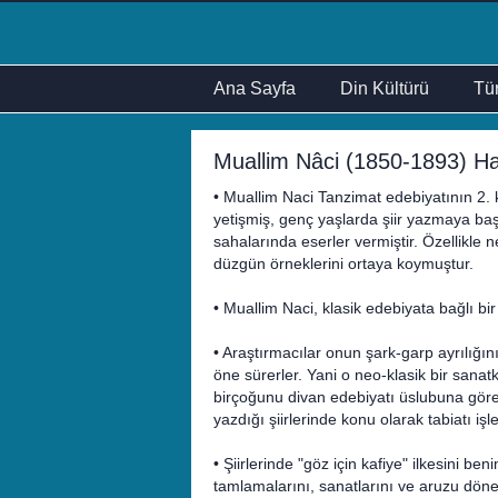
Ana Sayfa
Din Kültürü
Tür
Muallim Nâci (1850-1893) Haya
• Muallim Naci Tanzimat edebiyatının 2.
yetişmiş, genç yaşlarda şiir yazmaya başlam
sahalarında eserler vermiştir. Özellikle 
düzgün örneklerini ortaya koymuştur.
• Muallim Naci, klasik edebiyata bağlı bir
• Araştırmacılar onun şark-garp ayrılığını
öne sürerler. Yani o neo-klasik bir sanatka
birçoğunu divan edebiyatı üslubuna göre y
yazdığı şiirlerinde konu olarak tabiatı işle
• Şiirlerinde "göz için kafiye" ilkesini be
tamlamalarını, sanatlarını ve aruzu döne