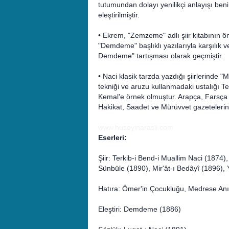
tutumundan dolayı yenilikçi anlayışı b
eleştirilmiştir.
• Ekrem, "Zemzeme" adlı şiir kitabının ön
"Demdeme" başlıklı yazılarıyla karşılık 
Demdeme" tartışması olarak geçmiştir.
• Naci klasik tarzda yazdığı şiirlerinde "
tekniği ve aruzu kullanmadaki ustalığı 
Kemal'e örnek olmuştur. Arapça, Farsça 
Hakikat, Saadet ve Mürüvvet gazetelerin
www.huseyinarasli.com
Eserleri:
Şiir: Terkib-i Bend-i Muallim Naci (1874
Sünbüle (1890), Mir'ât-ı Bedâyî (1896), 
Hatıra: Ömer'in Çocukluğu, Medrese Anı
Eleştiri: Demdeme (1886)