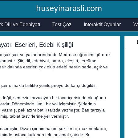
huseyinarasli.com
k Dili ve Edebiyatı
Test Çöz
İnteraktif Oyunlar
Ya
tı, Eserleri, Edebi Kişiliği
 kuşak şair ve yazarlarındandır.Medrese öğrenimi görerek
ıştır. Şiir, dil, edebiyat, hatıra, eleştiri, tercüme
nesir dalında eserleri çok olup edebî nesrin sade, açık ve
 şair olmakla birlikte yenileşmeye de karşı değildir.
 değil, sentezini arzulayan bir tavır içerisinde olduğunu
rdır. Döneminde ılımlı bir yol izlemiştir. Şiirlerinin
azmış, pek azını batılı tarzda yazmıştır. Batı tarzıyla
miş, tabiat tasvirlerine yer vermiştir.
nimsemiştir. Divan şiirinin nazım şekillerini, mazmunlarını,
minde ustaca kullanan tek tanzimat şairidir. Bu