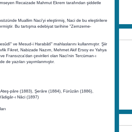
enimseyen Recaizade Mahmut Ekrem tarafından şiddetle
sözünde Muallim Naci'yi eleştirmiş, Naci de bu eleştirilere
vermiştir. Bu tartışma edebiyat tarihine "Zemzeme-
Mesûdî" ve Mesud-i Harabâtî" mahlaslarını kullanmıştır. Şiir
Tevfik Fikret, Nabizade Nazım, Mehmet Akif Ersoy ev Yahya
ve Fransızca'dan çevirileri olan Naci'nin Tercüman-ı
de de yazıları yayımlanmıştır.
), Ateş-pâre (1883), Şerâre (1884), Fürûzân (1886),
Yâdigâr-ı Nâci (1897)
ları