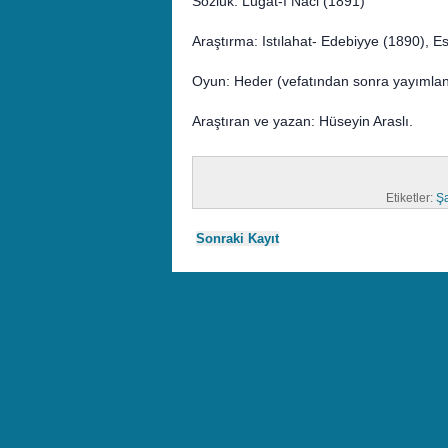
Sözlük: Lugat-ı Naci (1891)
Araştırma: Istılahat- Edebiyye (1890), E
Oyun: Heder (vefatından sonra yayımlan
Araştıran ve yazan: Hüseyin Araslı.
Etiketler:
Şa
Sonraki Kayıt