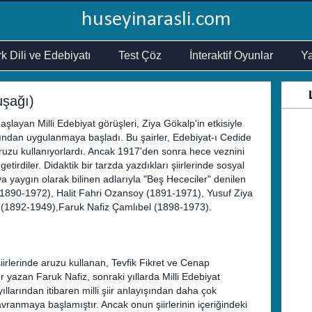
huseyinarasli.com
k Dili ve Edebiyatı
Test Çöz
İnteraktif Oyunlar
Ya
uşağı)
layan Milli Edebiyat görüşleri, Ziya Gökalp'in etkisiyle
afından uygulanmaya başladı. Bu şairler, Edebiyat-ı Cedide
e aruzu kullanıyorlardı. Ancak 1917'den sonra hece veznini
tirdiler. Didaktik bir tarzda yazdıkları şiirlerinde sosyal
ya yaygın olarak bilinen adlarıyla "Beş Hececiler" denilen
 (1890-1972), Halit Fahri Ozansoy (1891-1971), Yusuf Ziya
 (1892-1949),Faruk Nafiz Çamlıbel (1898-1973).
şiirlerinde aruzu kullanan, Tevfik Fikret ve Cenap
er yazan Faruk Nafiz, sonraki yıllarda Milli Edebiyat
yıllarından itibaren milli şiir anlayışından daha çok
vranmaya başlamıştır. Ancak onun şiirlerinin içeriğindeki