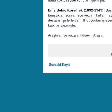
daha çok bireysel konuları işlemiştir.
Enis Behiç Koryürek (1892-1949):
Başl
tanıştıktan sonra hece veznini kullanmay
destansı şiirlerle ve milli duyguları işleye
katkılar yapmıştır.
Araştıran ve yazan: Hüseyin Araslı.
Sonraki Kayıt