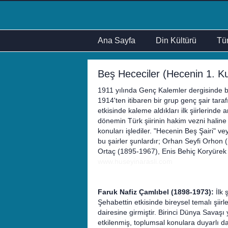
Ana Sayfa
Din Kültürü
Tür
Beş Hececiler (Hecenin 1. K
1911 yılında Genç Kalemler dergisinde baş
1914'ten itibaren bir grup genç şair tar
etkisinde kaleme aldıkları ilk şiirlerind
dönemin Türk şiirinin hakim vezni haline ge
konuları işlediler. "Hecenin Beş Şairi" ve
bu şairler şunlardır; Orhan Seyfi Orhon
Ortaç (1895-1967), Enis Behiç Koryürek
www.huseyinarasli.com
Faruk Nafiz Çamlıbel (1898-1973):
İlk 
Şehabettin etkisinde bireysel temalı şiirl
dairesine girmiştir. Birinci Dünya Savaşı 
etkilenmiş, toplumsal konulara duyarlı da