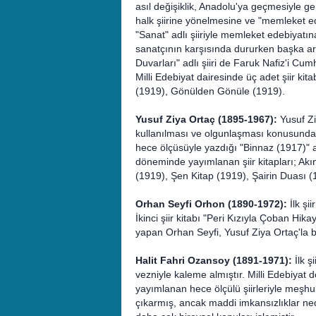
asıl değişiklik, Anadolu'ya geçmesiyle ge
halk şiirine yönelmesine ve "memleket e
"Sanat" adlı şiiriyle memleket edebiyatı
sanatçının karşısında dururken başka a
Duvarları" adlı şiiri de Faruk Nafiz'i Cumh
Milli Edebiyat dairesinde üç adet şiir ki
(1919), Gönülden Gönüle (1919).
Yusuf Ziya Ortaç (1895-1967):
Yusuf Zi
kullanılması ve olgunlaşması konusunda 
hece ölçüsüyle yazdığı "Binnaz (1917)" ad
döneminde yayımlanan şiir kitapları; Akı
(1919), Şen Kitap (1919), Şairin Duası (
Orhan Seyfi Orhon (1890-1972):
İlk şi
İkinci şiir kitabı "Peri Kızıyla Çoban Hik
yapan Orhan Seyfi, Yusuf Ziya Ortaç'la b
Halit Fahri Ozansoy (1891-1971):
İlk ş
vezniyle kaleme almıştır. Milli Edebiya
yayımlanan hece ölçülü şiirleriyle meşhu
çıkarmış, ancak maddi imkansızlıklar ned