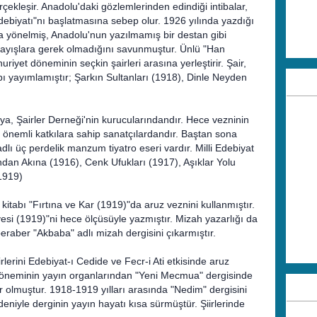
rçekleşir. Anadolu'daki gözlemlerinden edindiği intibalar,
debiyatı"nı başlatmasına sebep olur. 1926 yılında yazdığı
na yönelmiş, Anadolu'nun yazılmamış bir destan gibi
rayışlara gerek olmadığını savunmuştur. Ünlü "Han
uriyet döneminin seçkin şairleri arasına yerleştirir. Şair,
tabı yayımlamıştır; Şarkın Sultanları (1918), Dinle Neyden
ya, Şairler Derneği'nin kurucularındandır. Hece vezninin
önemli katkılara sahip sanatçılardandır. Baştan sona
lı üç perdelik manzum tiyatro eseri vardır. Milli Edebiyat
ndan Akına (1916), Cenk Ufukları (1917), Aşıklar Yolu
1919)
ir kitabı "Fırtına ve Kar (1919)"da aruz veznini kullanmıştır.
ayesi (1919)"ni hece ölçüsüyle yazmıştır. Mizah yazarlığı da
eraber "Akbaba" adlı mizah dergisini çıkarmıştır.
iirlerini Edebiyat-ı Cedide ve Fecr-i Ati etkisinde aruz
t döneminin yayın organlarından "Yeni Mecmua" dergisinde
r olmuştur. 1918-1919 yılları arasında "Nedim" dergisini
eniyle derginin yayın hayatı kısa sürmüştür. Şiirlerinde