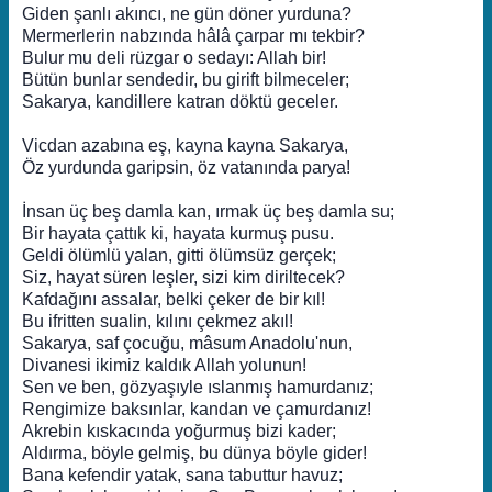
Giden şanlı akıncı, ne gün döner yurduna?
Mermerlerin nabzında hâlâ çarpar mı tekbir?
Bulur mu deli rüzgar o sedayı: Allah bir!
Bütün bunlar sendedir, bu girift bilmeceler;
Sakarya, kandillere katran döktü geceler.
Vicdan azabına eş, kayna kayna Sakarya,
Öz yurdunda garipsin, öz vatanında parya!
İnsan üç beş damla kan, ırmak üç beş damla su;
Bir hayata çattık ki, hayata kurmuş pusu.
Geldi ölümlü yalan, gitti ölümsüz gerçek;
Siz, hayat süren leşler, sizi kim diriltecek?
Kafdağını assalar, belki çeker de bir kıl!
Bu ifritten sualin, kılını çekmez akıl!
Sakarya, saf çocuğu, mâsum Anadolu'nun,
Divanesi ikimiz kaldık Allah yolunun!
Sen ve ben, gözyaşıyle ıslanmış hamurdanız;
Rengimize baksınlar, kandan ve çamurdanız!
Akrebin kıskacında yoğurmuş bizi kader;
Aldırma, böyle gelmiş, bu dünya böyle gider!
Bana kefendir yatak, sana tabuttur havuz;