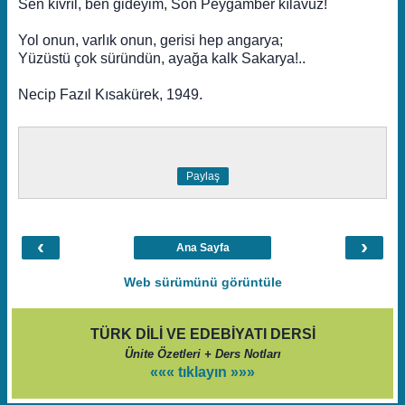
Sen kıvrıl, ben gideyim, Son Peygamber kılavuz!
Yol onun, varlık onun, gerisi hep angarya;
Yüzüstü çok süründün, ayağa kalk Sakarya!..
Necip Fazıl Kısakürek, 1949.
Paylaş
‹
›
Ana Sayfa
Web sürümünü görüntüle
TÜRK DİLİ VE EDEBİYATI DERSİ
Ünite Özetleri + Ders Notları
««« tıklayın »»»