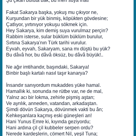
Şu çıkan buluta bak, bu inen suya inat!
Fakat Sakarya başka, yokuş mu çıkıyor ne,
Kurşundan bir yük binmiş, köpükten gövdesine;
Çatlıyor, yırtınıyor yokuşu sökmek için.
Hey Sakarya, kim demiş suya vurulmaz perçin?
Rabbim isterse, sular büklüm büklüm burulur,
Sırtına Sakarya'nın Türk tarihi vurulur.
Eyvah, eyvah, Sakaryam, sana mı düştü bu yük?
Bu dâvâ hor, bu dâvâ öksüz, bu dâvâ büyük!..
Ne ağır imtihandır, başındaki, Sakarya!
Binbir başlı kartalı nasıl taşır kanarya?
İnsandır sanıyordum mukaddes yüke hamal.
Hamallık ki, sonunda ne rütbe var, ne de mal,
Yalnız acı bir lokma, zehirle pişmiş aştan;
Ve ayrılık, anneden, vatandan, arkadaştan.
Şimdi dövün Sakarya, dövünmek vakti bu ân;
Kehkeşanlara kaçmış eski güneşleri an!
Hani Yunus Emre ki, kıyında geziyordu;
Hani ardına çil çil kubbeler serpen ordu?
Nerede kardeşlerin, cömert Nil, yeşil Tuna;