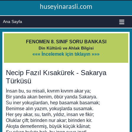
huseyinarasli.com
≡
FENOMEN 8. SINIF SORU BANKASI
Din Kültürü ve Ahlak Bilgisi
««« İncelemek için tıklayın »»»
Necip Fazıl Kısakürek - Sakarya
Türküsü
İnsan bu, su misali, kıvrım kıvrım akar ya;
Bir yanda akan benim, öbür yanda Sakarya.
Su iner yokuşlardan, hep basamak basamak;
Benimse alın yazım, yokuşlarda susamak.
Her şey akar, su, tarih, yıldız, insan ve fikir;
Oluklar çift; birinden nur akar; birinden kir.
Akışta demetlenmiş, büyük küçük kâinat;