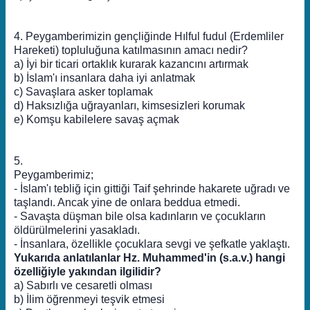
4. Peygamberimizin gençliğinde Hılful fudul (Erdemliler
Hareketi) topluluğuna katılmasının amacı nedir?
a) İyi bir ticari ortaklık kurarak kazancını artırmak
b) İslam'ı insanlara daha iyi anlatmak
c) Savaşlara asker toplamak
d) Haksızlığa uğrayanları, kimsesizleri korumak
e) Komşu kabilelere savaş açmak
5.
Peygamberimiz;
- İslam'ı tebliğ için gittiği Taif şehrinde hakarete uğradı ve
taşlandı. Ancak yine de onlara beddua etmedi.
- Savaşta düşman bile olsa kadınların ve çocukların
öldürülmelerini yasakladı.
- İnsanlara, özellikle çocuklara sevgi ve şefkatle yaklaştı.
Yukarıda anlatılanlar Hz. Muhammed'in (s.a.v.) hangi
özelliğiyle yakından ilgilidir?
a) Sabırlı ve cesaretli olması
b) İlim öğrenmeyi teşvik etmesi