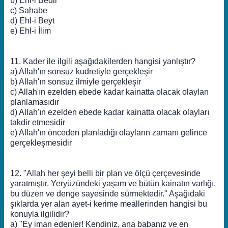
b) Ehl-i Bedir
c) Sahabe
d) Ehl-i Beyt
e) Ehl-i İlim
11. Kader ile ilgili aşağıdakilerden hangisi yanlıştır?
a) Allah'ın sonsuz kudretiyle gerçekleşir
b) Allah'ın sonsuz ilmiyle gerçekleşir
c) Allah'ın ezelden ebede kadar kainatta olacak olayları
planlamasıdır
d) Allah'ın ezelden ebede kadar kainatta olacak olayları
takdir etmesidir
e) Allah'ın önceden planladığı olayların zamanı gelince
gerçekleşmesidir
12. "Allah her şeyi belli bir plan ve ölçü çerçevesinde
yaratmıştır. Yeryüzündeki yaşam ve bütün kainatın varlığı,
bu düzen ve denge sayesinde sürmektedir." Aşağıdaki
şıklarda yer alan ayet-i kerime meallerinden hangisi bu
konuyla ilgilidir?
a) "Ey iman edenler! Kendiniz, ana babanız ve en