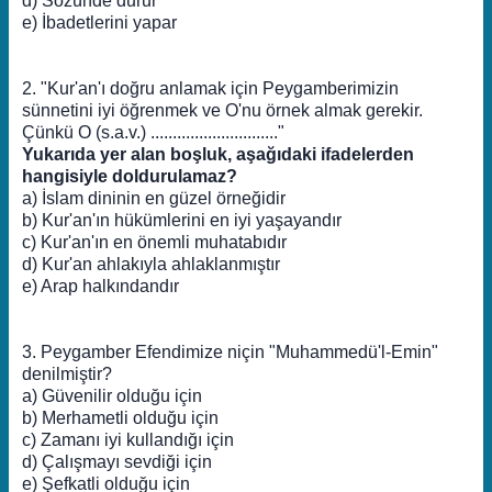
d) Sözünde durur
e) İbadetlerini yapar
2. "Kur'an'ı doğru anlamak için Peygamberimizin
sünnetini iyi öğrenmek ve O'nu örnek almak gerekir.
Çünkü O (s.a.v.) ............................."
Yukarıda yer alan boşluk, aşağıdaki ifadelerden
hangisiyle doldurulamaz?
a) İslam dininin en güzel örneğidir
b) Kur'an'ın hükümlerini en iyi yaşayandır
c) Kur'an'ın en önemli muhatabıdır
d) Kur'an ahlakıyla ahlaklanmıştır
e) Arap halkındandır
3. Peygamber Efendimize niçin "Muhammedü'l-Emin"
denilmiştir?
a) Güvenilir olduğu için
b) Merhametli olduğu için
c) Zamanı iyi kullandığı için
d) Çalışmayı sevdiği için
e) Şefkatli olduğu için