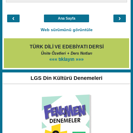
‹
›
Ana Sayfa
Web sürümünü görüntüle
TÜRK DİLİ VE EDEBİYATI DERSİ
Ünite Özetleri + Ders Notları
««« tıklayın »»»
LGS Din Kültürü Denemeleri