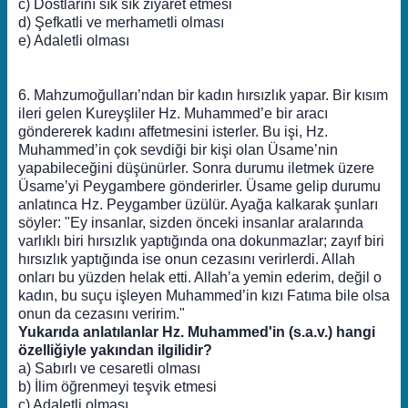
c) Dostlarını sık sık ziyaret etmesi
d) Şefkatli ve merhametli olması
e) Adaletli olması
6. Mahzumoğulları’ndan bir kadın hırsızlık yapar. Bir kısım
ileri gelen Kureyşliler Hz. Muhammed’e bir aracı
göndererek kadını affetmesini isterler. Bu işi, Hz.
Muhammed’in çok sevdiği bir kişi olan Üsame’nin
yapabileceğini düşünürler. Sonra durumu iletmek üzere
Üsame’yi Peygambere gönderirler. Üsame gelip durumu
anlatınca Hz. Peygamber üzülür. Ayağa kalkarak şunları
söyler: "Ey insanlar, sizden önceki insanlar aralarında
varlıklı biri hırsızlık yaptığında ona dokunmazlar; zayıf biri
hırsızlık yaptığında ise onun cezasını verirlerdi. Allah
onları bu yüzden helak etti. Allah’a yemin ederim, değil o
kadın, bu suçu işleyen Muhammed’in kızı Fatıma bile olsa
onun da cezasını veririm."
Yukarıda anlatılanlar Hz. Muhammed'in (s.a.v.) hangi
özelliğiyle yakından ilgilidir?
a) Sabırlı ve cesaretli olması
b) İlim öğrenmeyi teşvik etmesi
c) Adaletli olması