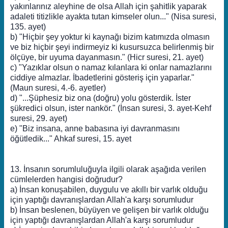
yakınlarınız aleyhine de olsa Allah için şahitlik yaparak
adaleti titizlikle ayakta tutan kimseler olun..." (Nisa suresi,
135. ayet)
b) "Hiçbir şey yoktur ki kaynağı bizim katımızda olmasın
ve biz hiçbir şeyi indirmeyiz ki kusursuzca belirlenmiş bir
ölçüye, bir uyuma dayanmasın." (Hicr suresi, 21. ayet)
c) "Yazıklar olsun o namaz kılanlara ki onlar namazlarını
ciddiye almazlar. İbadetlerini gösteriş için yaparlar."
(Maun suresi, 4.-6. ayetler)
d) "...Şüphesiz biz ona (doğru) yolu gösterdik. İster
şükredici olsun, ister nankör." (İnsan suresi, 3. ayet-Kehf
suresi, 29. ayet)
e) "Biz insana, anne babasına iyi davranmasını
öğütledik..." Ahkaf suresi, 15. ayet
13. İnsanın sorumluluğuyla ilgili olarak aşağıda verilen
cümlelerden hangisi doğrudur?
a) İnsan konuşabilen, duygulu ve akıllı bir varlık olduğu
için yaptığı davranışlardan Allah'a karşı sorumludur
b) İnsan beslenen, büyüyen ve gelişen bir varlık olduğu
için yaptığı davranışlardan Allah'a karşı sorumludur