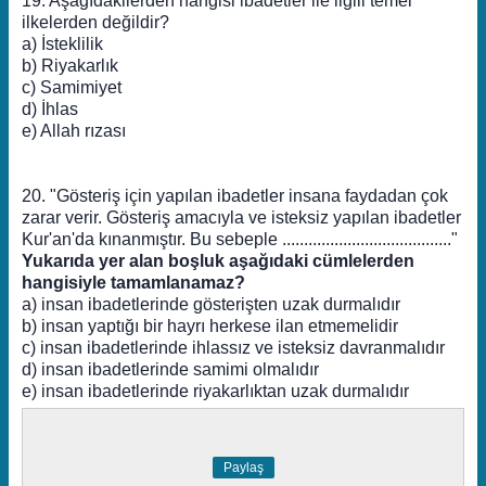
19. Aşağıdakilerden hangisi ibadetler ile ilgili temel
ilkelerden değildir?
a) İsteklilik
b) Riyakarlık
c) Samimiyet
d) İhlas
e) Allah rızası
20. "Gösteriş için yapılan ibadetler insana faydadan çok
zarar verir. Gösteriş amacıyla ve isteksiz yapılan ibadetler
Kur'an'da kınanmıştır. Bu sebeple ......................................."
Yukarıda yer alan boşluk aşağıdaki cümlelerden
hangisiyle tamamlanamaz?
a) insan ibadetlerinde gösterişten uzak durmalıdır
b) insan yaptığı bir hayrı herkese ilan etmemelidir
c) insan ibadetlerinde ihlassız ve isteksiz davranmalıdır
d) insan ibadetlerinde samimi olmalıdır
e) insan ibadetlerinde riyakarlıktan uzak durmalıdır
Paylaş