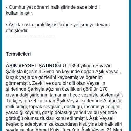
• Cumhuriyet dönemi halk şiirinde sade bir dil
kullanılmıştır.
• Âşıklar usta-çırak ilişkisi içinde yetişmeye devam
etmişlerdir.
www.huseyinarasli.com
Temsilcileri
ÂŞIK VEYSEL ŞATIROĞLU:
1894 yılında Sivas'ın
Şarkışla ilçesinin Sivrialan köyünde doğan Âşık Veysel,
küçük yaşlarda gözlerini kaybetmiş ve öğrenim
görmemiştir. Zevkli ve duru bir dili olan Veysel'in
şiirlerinde Şarkışla ağzının özellikleri görülür. 170
civarındaki şiirlerinin tamamını hece vezniyle söylemiştir.
Türkçeyi güzel kullanan Âşık Veysel şiirlerinde Atatürk'ü,
milli birliği, toprak sevgisini, dostluğu, insanın yüceliğini,
yaşadığı köyünü, gezip dolaştığı yerleri ve bu yerlerde
gördüğü olumsuzlukları konu edinmiştir. Âşık Veysel'i
keşfedip edebiyatımıza kazandıran kişi, yine bir halk şiiri
sevdalısı olan Ahmet Kutsi Tecer'dir. Âşık Veysel 21 Mart