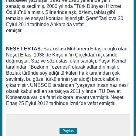
makaleler yazmıştır. 1991 ve 1996 yıllarında yılın
sanatçısı seçilmiş, 2000 yılında "Türk Dünyası Hizmet
Ödülü"nü almıştır. Şiirlerinde aşk, özlem, tabiat gibi
temaları ve sosyal konuları işlemiştir. Şeref Taşlıova 20
Eylül 2014 tarihinde Ankara'da vefat
etmiştir.
www.huseyinarasli.com
NEŞET ERTAŞ:
Saz ustası Muharrem Ertaş'ın oğlu olan
Neşet Ertaş, 1938'de Kırşehir'in Çiçekdağı ilçesinde
doğmuştur. Saz ve söz ustası olan sanatçı, Yaşar Kemal
tarafından "Bozkırın Tezenesi" olarak adlandırılmıştır.
Bozlak türünde söylediği türküleri halk tarafından çok
sevilmiş, bu güzel türkülerinin yer aldığı birçok albüm
çıkarmıştır. UNESCO tarafından "yaşayan insan hazinesi"
olarak kabul edilen sanatçıya 2011 yılında İTÜ Devlet
Konservatuvarı da fahri doktora unvanı vermiştir. Neşet
Ertaş 25 Eylül 2012 tarihinde İzmir'de vefat etmiştir.
Paylaş