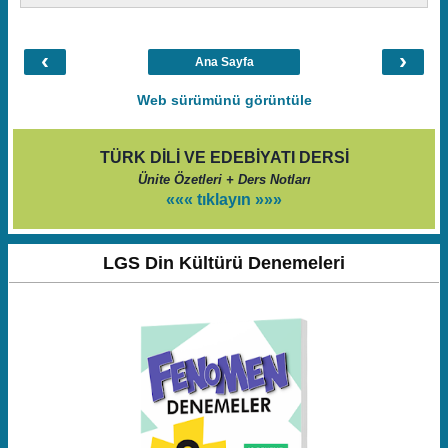
‹
›
Ana Sayfa
Web sürümünü görüntüle
TÜRK DİLİ VE EDEBİYATI DERSİ
Ünite Özetleri + Ders Notları
««« tıklayın »»»
LGS Din Kültürü Denemeleri