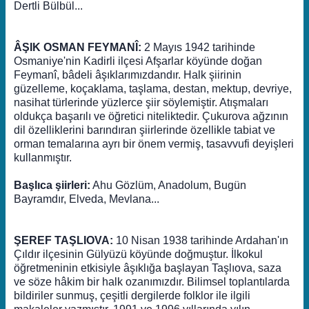
Dertli Bülbül...
ÂŞIK OSMAN FEYMANÎ:
2 Mayıs 1942 tarihinde
Osmaniye'nin Kadirli ilçesi Afşarlar köyünde doğan
Feymanî, bâdeli âşıklarımızdandır. Halk şiirinin
güzelleme, koçaklama, taşlama, destan, mektup, devriye,
nasihat türlerinde yüzlerce şiir söylemiştir. Atışmaları
oldukça başarılı ve öğretici niteliktedir. Çukurova ağzının
dil özelliklerini barındıran şiirlerinde özellikle tabiat ve
orman temalarına ayrı bir önem vermiş, tasavvufi deyişleri
kullanmıştır.
Başlıca şiirleri:
Ahu Gözlüm, Anadolum, Bugün
Bayramdır, Elveda, Mevlana...
ŞEREF TAŞLIOVA:
10 Nisan 1938 tarihinde Ardahan'ın
Çıldır ilçesinin Gülyüzü köyünde doğmuştur. İlkokul
öğretmeninin etkisiyle âşıklığa başlayan Taşlıova, saza
ve söze hâkim bir halk ozanımızdır. Bilimsel toplantılarda
bildiriler sunmuş, çeşitli dergilerde folklor ile ilgili