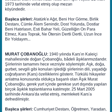
1973 tarihinde vefat etmiş olup mezarı
köyündedir.
www.huseyinarasli.com
Başlıca şiirleri:
Atatürk'e Ağıt, Beni Hor Görme, Birlik
Destanı, Cümle Âlem Senindir, Dost Yolunda, Dostlar
Beni Hatırlasın, Esti Bahar Yeli, Güzelliğin On Para
Etmez, Kara Toprak, Ne Ötersin Dertli Dertli, Uzun İnce
Bir Yoldayım...
MURAT ÇOBANOĞLU:
1940 yılında Kars'ın Kaleiçi
mahallesinde doğan Çobanoğlu, bâdeli âşıklarımızdandır.
Şiirlerinin tamamını hece vezniyle söylemiştir. Aşk, doğa,
gurbet, sevgili gibi konuları işlediği şiirlerinin dili, yaşadığı
coğrafyanın (Kars) özelliklerini gösterir. Türkülü hikayeler
anlatma konusunda oldukça başarılı olan Âşık Murat
Çobanoğlu, gerek yurt içinde gerekse yurt dışında yapılan
birçok âşıklık toplantılarına katılmıştır. 25 Mart 2005
tarihinde Ankara'da vefat etmiş, memleketi Kars'a
defnedilmiştir.
Başlıca şiirleri:
Cumhuriyet Destanı, Öğretmen, Yaradan,