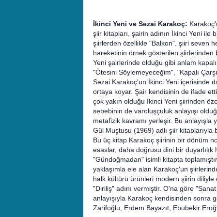
İkinci Yeni ve Sezai Karakoç:
Karakoç'u
şiir kitapları, şairin adının İkinci Yeni il
şiirlerden özellikle "Balkon", şiiri seve
hareketinin örnek gösterilen şiirlerinden
Yeni şairlerinde olduğu gibi anlam kapalıl
"Ötesini Söylemeyeceğim", "Kapalı Çarşı" g
Sezai Karakoç'un İkinci Yeni içerisinde 
ortaya koyar. Şair kendisinin de ifade ett
çok yakın olduğu İkinci Yeni şiirinden öz
sebebinin de varoluşçuluk anlayışı oldu
metafizik kavramı yerleşir. Bu anlayışla 
Gül Muştusu (1969) adlı şiir kitaplarıyla b
Bu üç kitap Karakoç şiirinin bir dönüm nok
esaslar, daha doğrusu dini bir duyarlılık 
"Gündoğmadan" isimli kitapta toplamıştı
yaklaşımla ele alan Karakoç'un şiirlerind
halk kültürü ürünleri modern şiirin diliy
"Diriliş" adını vermiştir. O'na göre "San
anlayışıyla Karakoç kendisinden sonra gel
Zarifoğlu, Erdem Bayazıt, Ebubekir Eroğlu,