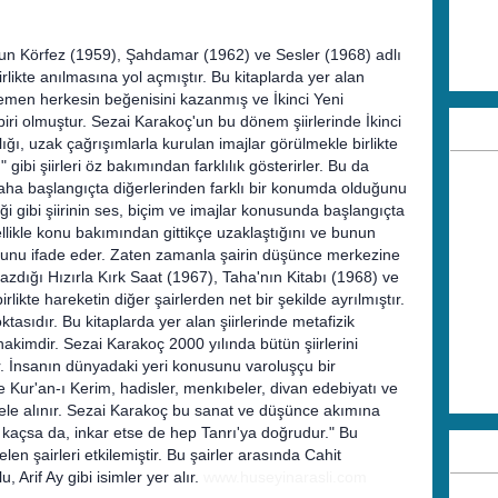
n Körfez (1959), Şahdamar (1962) ve Sesler (1968) adlı
e birlikte anılmasına yol açmıştır. Bu kitaplarda yer alan
n hemen herkesin beğenisini kazanmış ve İkinci Yeni
 biri olmuştur. Sezai Karakoç'un bu dönem şiirlerinde İkinci
ığı, uzak çağrışımlarla kurulan imajlar görülmekle birlikte
ibi şiirleri öz bakımından farklılık gösterirler. Bu da
daha başlangıçta diğerlerinden farklı bir konumda olduğunu
iği gibi şiirinin ses, biçim ve imajlar konusunda başlangıçta
ellikle konu bakımından gittikçe uzaklaştığını ve bunun
ğunu ifade eder. Zaten zamanla şairin düşünce merkezine
yazdığı Hızırla Kırk Saat (1967), Taha'nın Kitabı (1968) ve
irlikte hareketin diğer şairlerden net bir şekilde ayrılmıştır.
tasıdır. Bu kitaplarda yer alan şiirlerinde metafizik
hakimdir. Sezai Karakoç 2000 yılında bütün şiirlerini
r. İnsanın dünyadaki yeri konusunu varoluşçu bir
e Kur'an-ı Kerim, hadisler, menkıbeler, divan edebiyatı ve
le ele alınır. Sezai Karakoç bu sanat ve düşünce akımına
at kaçsa da, inkar etse de hep Tanrı'ya doğrudur." Bu
en şairleri etkilemiştir. Bu şairler arasında Cahit
 Arif Ay gibi isimler yer alır.
www.huseyinarasli.com