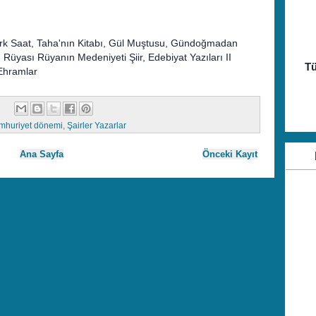
 Kırk Saat, Taha'nın Kitabı, Gül Muştusu, Gündoğmadan
Rüyası Rüyanın Medeniyeti Şiir, Edebiyat Yazıları II
Tü
 Ehramlar
mhuriyet dönemi
,
Şairler Yazarlar
Ana Sayfa
Önceki Kayıt