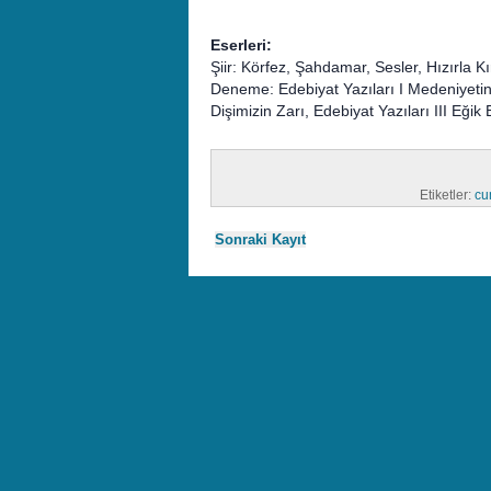
Eserleri:
Şiir: Körfez, Şahdamar, Sesler, Hızırla
Deneme: Edebiyat Yazıları I Medeniyetin 
Dişimizin Zarı, Edebiyat Yazıları III Eğik
Etiketler:
cu
Sonraki Kayıt