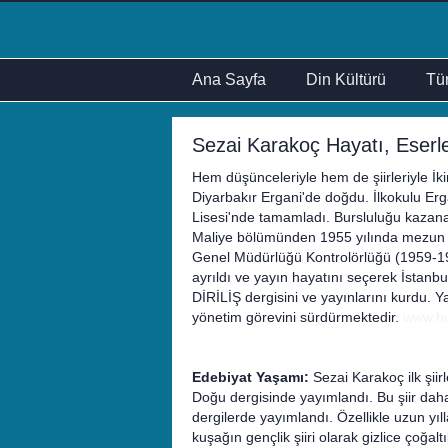
Ana Sayfa
Din Kültürü
Tür
Sezai Karakoç Hayatı, Eserler
Hem düşünceleriyle hem de şiirleriyle İk
Diyarbakır Ergani'de doğdu. İlkokulu Erg
Lisesi'nde tamamladı. Bursluluğu kazanara
Maliye bölümünden 1955 yılında mezun ol
Genel Müdürlüğü Kontrolörlüğü (1959-1
ayrıldı ve yayın hayatını seçerek İstanb
DİRİLİŞ dergisini ve yayınlarını kurdu. Y
yönetim görevini sürdürmektedir.
www.hu
Edebiyat Yaşamı:
Sezai Karakoç ilk şiirl
Doğu dergisinde yayımlandı. Bu şiir dah
dergilerde yayımlandı. Özellikle uzun yıll
kuşağın gençlik şiiri olarak gizlice çoğaltı