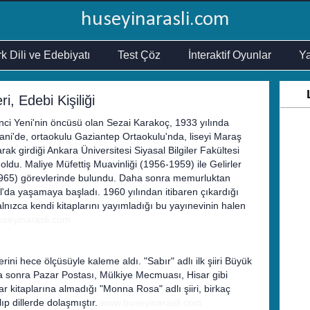
huseyinarasli.com
k Dili ve Edebiyatı
Test Çöz
İnteraktif Oyunlar
Ya
i, Edebi Kişiliği
inci Yeni'nin öncüsü olan Sezai Karakoç, 1933 yılında
ani'de, ortaokulu Gaziantep Ortaokulu'nda, liseyi Maraş
k girdiği Ankara Üniversitesi Siyasal Bilgiler Fakültesi
du. Maliye Müfettiş Muavinliği (1956-1959) ile Gelirler
965) görevlerinde bulundu. Daha sonra memurluktan
ul'da yaşamaya başladı. 1960 yılından itibaren çıkardığı
alnızca kendi kitaplarını yayımladığı bu yayınevinin halen
seyinarasli.com
erini hece ölçüsüyle kaleme aldı. "Sabır" adlı ilk şiiri Büyük
a sonra Pazar Postası, Mülkiye Mecmuası, Hisar gibi
ar kitaplarına almadığı "Monna Rosa" adlı şiiri, birkaç
lıp dillerde dolaşmıştır.
www.huseyinarasli.com