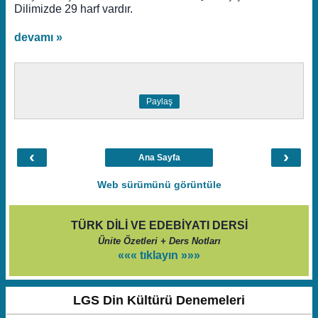
Dilimizde 29 harf vardır.
devamı »
Paylaş
‹
›
Ana Sayfa
Web sürümünü görüntüle
TÜRK DİLİ VE EDEBİYATI DERSİ
Ünite Özetleri + Ders Notları
««« tıklayın »»»
LGS Din Kültürü Denemeleri