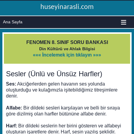
huseyinarasli.com
≡
FENOMEN 8. SINIF SORU BANKASI
Din Kültürü ve Ahlak Bilgisi
««« İncelemek için tıklayın »»»
Sesler (Ünlü ve Ünsüz Harfler)
Ses:
Akciğerlerden gelen havanın ses yolunda
oluşturduğu ve kulağımızla işitebildiğimiz titreşimlere
denir.
Alfabe:
Bir dildeki sesleri karşılayan ve belli bir sıraya
göre dizilmiş olan harfler bütününe alfabe denir.
Harf:
Bir dildeki seslerin her birini gösteren ve alfabeyi
oluşturan işaretlere denir. Harf, sesin yazılış şeklidir.