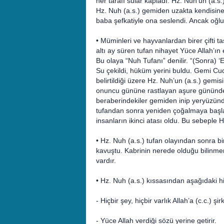
her tarafı sular kapladı. Hz. Nuh’un (a.s
Hz. Nuh (a.s.) gemiden uzakta kendisi
baba şefkatiyle ona seslendi. Ancak oğlu
• Müminleri ve hayvanlardan birer çifti 
altı ay süren tufan nihayet Yüce Allah’ın 
Bu olaya “Nuh Tufanı” denilir. “(Sonra) ‘
Su çekildi, hüküm yerini buldu. Gemi Cud
belirtildiği üzere Hz. Nuh’un (a.s.) gem
onuncu gününe rastlayan aşure gününde ge
beraberindekiler gemiden inip yeryüzünd
tufandan sonra yeniden çoğalmaya başlad
insanların ikinci atası oldu. Bu sebeple H
• Hz. Nuh (a.s.) tufan olayından sonra 
kavuştu. Kabrinin nerede olduğu bilinme
vardır.
• Hz. Nuh (a.s.) kıssasından aşağıdaki his
- Hiçbir şey, hiçbir varlık Allah’a (c.c.) ş
- Yüce Allah verdiği sözü yerine getirir.