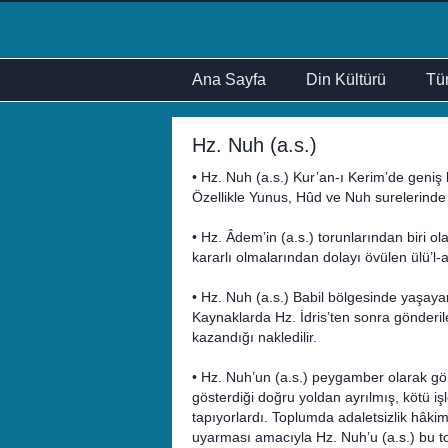
Ana Sayfa
Din Kültürü
Tür
Hz. Nuh (a.s.)
• Hz. Nuh (a.s.) Kur’an-ı Kerim’de geniş 
Özellikle Yunus, Hûd ve Nuh surelerinde 
• Hz. Âdem’in (a.s.) torunlarından biri ol
kararlı olmalarından dolayı övülen ülü’l
• Hz. Nuh (a.s.) Babil bölgesinde yaşaya
Kaynaklarda Hz. İdris’ten sonra gönder
kazandığı nakledilir.
• Hz. Nuh’un (a.s.) peygamber olarak gö
gösterdiği doğru yoldan ayrılmış, kötü işle
tapıyorlardı. Toplumda adaletsizlik hâkim
uyarması amacıyla Hz. Nuh’u (a.s.) bu 