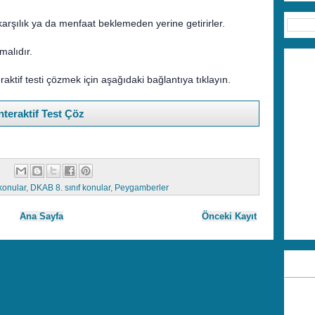
karşılık ya da menfaat beklemeden yerine getirirler.
lmalıdır.
eraktif testi çözmek için aşağıdaki bağlantıya tıklayın.
nteraktif Test Çöz
konular
,
DKAB 8. sınıf konular
,
Peygamberler
Ana Sayfa
Önceki Kayıt