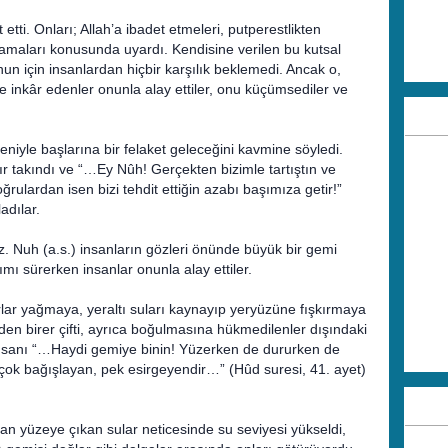
etti. Onları; Allah’a ibadet etmeleri, putperestlikten
amaları konusunda uyardı. Kendisine verilen bu kutsal
nun için insanlardan hiçbir karşılık beklemedi. Ancak o,
çe inkâr edenler onunla alay ettiler, onu küçümsediler ve
edeniyle başlarına bir felaket geleceğini kavmine söyledi.
r takındı ve “…Ey Nûh! Gerçekten bizimle tartıştın ve
ğrulardan isen bizi tehdit ettiğin azabı başımıza getir!”
adılar.
z. Nuh (a.s.) insanların gözleri önünde büyük bir gemi
ı sürerken insanlar onunla alay ettiler.
r yağmaya, yeraltı suları kaynayıp yeryüzüne fışkırmaya
den birer çifti, ayrıca boğulmasına hükmedilenler dışındaki
i insanı “…Haydi gemiye binin! Yüzerken de dururken de
 çok bağışlayan, pek esirgeyendir…” (Hûd suresi, 41. ayet)
an yüzeye çıkan sular neticesinde su seviyesi yükseldi,