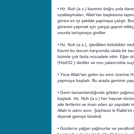
• Hz. Nuh (a.s.) kavmini doğru yola davet 
uzaklaşmaları, Allah’tan başkasına tapm
görevi en iyi şekilde yapmaya çalıştı. Bu
görevini yapmak için çalışıp gayret ettik
onunla tartışmaya girdiler.
• Hz. Nuh (a.s.), işledikleri kötülükler n
Kavmi bu durum karşısında ukala bir tavı
bizimle çok fazla mücadele ettin. Eğer do
(Hûd/32.) dediler ve onu yalancılıkla suçl
• Yüce Allah’tan gelen bu emir üzerine H
yapmaya başladı. Bu arada geminin yapım
www.huseyinarasli.com
• Gemi tamamlandığında gökten yağmurla
başladı. Hz. Nuh (a.s.) her hayvan türün
aile fertlerini ve iman eden az sayıdak
Allah’ın adını anın. Şüphesiz ki Rabb’im
diyerek gemiye bindirdi.
• Günlerce yağan yağmurlar ve yeraltınd