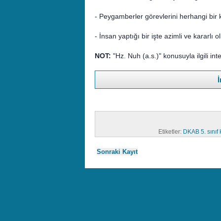
- Peygamberler görevlerini herhangi bir 
- İnsan yaptığı bir işte azimli ve kararlı o
NOT:
"Hz. Nuh (a.s.)" konusuyla ilgili int
İ
Etiketler:
DKAB 5. sınıf 
Sonraki Kayıt