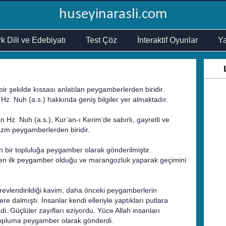
huseyinarasli.com
k Dili ve Edebiyatı
Test Çöz
İnteraktif Oyunlar
Ya
bir şekilde kıssası anlatılan peygamberlerden biridir.
Hz. Nuh (a.s.) hakkında geniş bilgiler yer almaktadır.
an Hz. Nuh (a.s.), Kur’an-ı Kerim’de sabırlı, gayretli ve
-azm peygamberlerden biridir.
n bir topluluğa peygamber olarak gönderilmiştir.
ilen ilk peygamber olduğu ve marangozluk yaparak geçimini
revlendirildiği kavim, daha önceki peygamberlerin
re dalmıştı. İnsanlar kendi elleriyle yaptıkları putlara
di. Güçlüler zayıfları eziyordu. Yüce Allah insanları
topluma peygamber olarak gönderdi.