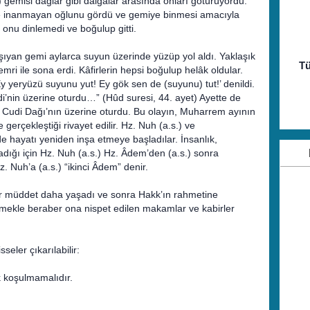
.) gemisi dağlar gibi dalgalar arasında onları götürüyordu.
ne inanmayan oğlunu gördü ve gemiye binmesi amacıyla
 onu dinlemedi ve boğulup gitti.
taşıyan gemi aylarca suyun üzerinde yüzüp yol aldı. Yaklaşık
Tü
emri ile sona erdi. Kâfirlerin hepsi boğulup helâk oldular.
Ey yeryüzü suyunu yut! Ey gök sen de (suyunu) tut!’ denildi.
i’nin üzerine oturdu…” (Hûd suresi, 44. ayet) Ayette de
isi Cudi Dağı’nın üzerine oturdu. Bu olayın, Muharrem ayının
rçekleştiği rivayet edilir. Hz. Nuh (a.s.) ve
e hayatı yeniden inşa etmeye başladılar. İnsanlık,
ığı için Hz. Nuh (a.s.) Hz. Âdem’den (a.s.) sonra
z. Nuh’a (a.s.) “ikinci Âdem” denir.
bir müddet daha yaşadı ve sonra Hakk’ın rahmetine
mekle beraber ona nispet edilen makamlar ve kabirler
seler çıkarılabilir:
irk koşulmamalıdır.