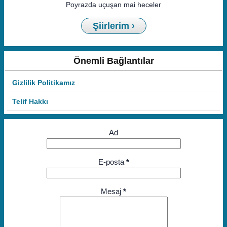
Poyrazda uçuşan mai heceler
Şiirlerim ›
Önemli Bağlantılar
Gizlilik Politikamız
Telif Hakkı
Ad
E-posta
*
Mesaj
*