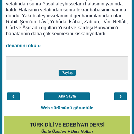
vefatından sonra Yusuf aleyhisselam halasının yanında
kaldı. Halasının vefatından sonra tekrar babasının yanına
döndü. Yakub aleyhisselamın diğer hanımlarından olan
Rabil, Şem’un, Lâvî, Yehûda, İsâhar, Zablun, Dân, Neftâli,
Câd ve Âşir adlı oğulları Yusuf ve kardeşi Bünyamin’i
babalarının daha çok sevmesini kıskanıyorlardı.
devamını oku ››
Paylaş
‹
›
Ana Sayfa
Web sürümünü görüntüle
TÜRK DİLİ VE EDEBİYATI DERSİ
Ünite Özetleri + Ders Notları