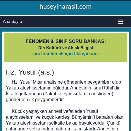
huseyinarasli.com
≡
FENOMEN 8. SINIF SORU BANKASI
Din Kültürü ve Ahlak Bilgisi
««« İncelemek için tıklayın »»»
Hz. Yusuf (a.s.)
Hz. Yusuf Mısır ahâlisine gönderilen peygamber olup
Yakub aleyhisselamın oğludur. Annesinin ismi Râhil’dir.
İsrailoğullarından (Yakub aleyhisselamın neslinden)
gönderilen ilk peygamberdir.
Küçük yaştayken annesi vefat eden Yusuf
aleyhisselamı ve küçük kardeşi Bünyâmin’i babaları olan
Yakub aleyhisselam şefkâtle bakıp büyütüyordu. Çünkü
onlar anne şefkatinden mahrum kalmışlardı. Annesinin