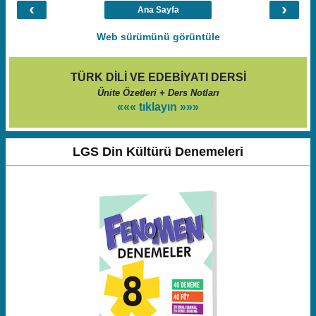
‹
›
Ana Sayfa
Web sürümünü görüntüle
TÜRK DİLİ VE EDEBİYATI DERSİ
Ünite Özetleri + Ders Notları
««« tıklayın »»»
LGS Din Kültürü Denemeleri