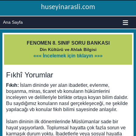
huseyinarasli.com
≡
FENOMEN 8. SINIF SORU BANKASI
Din Kültürü ve Ahlak Bilgisi
««« İncelemek için tıklayın »»»
Fıkhî Yorumlar
Fıkıh:
İslam dininde yer alan ibadetler, evlenme,
boşanma, miras, ticaret vb konuların hükümlerini
inceleyen ve delilleriyle birlikte ortaya koyan bilim dalıdır.
Bu saydığımız konuların nasıl gerçekleşeceği, ne şekilde
yapılacağı vb konular fıkıh bilimi sayesinde anlaşılır.
İslam dininin ilk dönemlerinde Müslümanlar sade bir
hayat yaşıyorlardı. Toplumsal hayatta çok fazla sorun ve
karmaşık durum yoktu. İbadetlerle veya sosyal hayatla