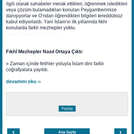
ilgili olarak sahabeler merak ettikleri, öğrenmek istedikleri
veya çözüm bulamadıkları konuları Peygamberimize
danışıyorlar ve O'ndan öğrendikleri bilgileri tereddütsüz
kabul ediyorlardı. Yani İslam'ın ilk yıllarında fıkhi
konularda farklı mezhepler yoktu.
www.huseyinarasli.com
Fıkhî Mezhepler Nasıl Ortaya Çıktı:
» Zaman içinde fetihler yoluyla İslam dini farklı
coğrafyalara yayıldı.
devamını oku ››
Paylaş
‹
›
Ana Sayfa