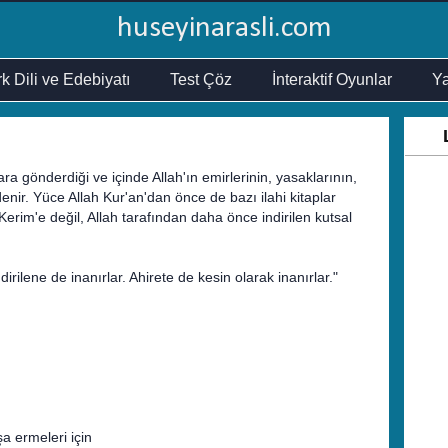
huseyinarasli.com
k Dili ve Edebiyatı
Test Çöz
İnteraktif Oyunlar
Ya
ra gönderdiği ve içinde Allah'ın emirlerinin, yasaklarının,
 denir. Yüce Allah Kur'an'dan önce de bazı ilahi kitaplar
Kerim'e değil, Allah tarafından daha önce indirilen kutsal
rilene de inanırlar. Ahirete de kesin olarak inanırlar."
a ermeleri için