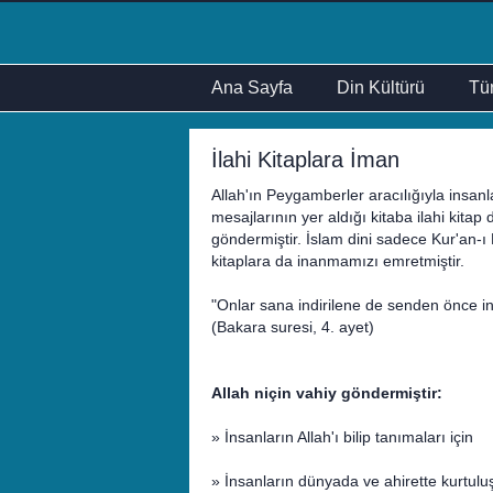
Ana Sayfa
Din Kültürü
Tür
İlahi Kitaplara İman
Allah'ın Peygamberler aracılığıyla insanla
mesajlarının yer aldığı kitaba ilahi kitap
göndermiştir. İslam dini sadece Kur'an-ı 
kitaplara da inanmamızı emretmiştir.
"Onlar sana indirilene de senden önce indi
(Bakara suresi, 4. ayet)
Allah niçin vahiy göndermiştir:
» İnsanların Allah'ı bilip tanımaları için
» İnsanların dünyada ve ahirette kurtuluş