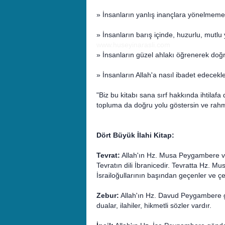
» İnsanların yanlış inançlara yönelmemel
» İnsanların barış içinde, huzurlu, mutlu
www.huseyinarasli.com
» İnsanların güzel ahlakı öğrenerek doğr
» İnsanların Allah'a nasıl ibadet edecekle
"Biz bu kitabı sana sırf hakkında ihtilafa
topluma da doğru yolu göstersin ve rahmet
Dört Büyük İlahi Kitap:
Tevrat:
Allah'ın Hz. Musa Peygambere ve 
Tevratın dili İbranicedir. Tevratta Hz. M
İsrailoğullarının başından geçenler ve çeşi
Zebur:
Allah'ın Hz. Davud Peygambere gön
dualar, ilahiler, hikmetli sözler vardır.