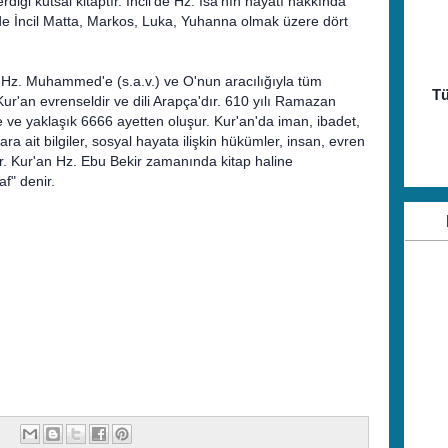
iği kutsal kitaptır. İncil'de Hz. İsa'nın hayatı hakkında
üzde İncil Matta, Markos, Luka, Yuhanna olmak üzere dört
Hz. Muhammed'e (s.a.v.) ve O'nun aracılığıyla tüm
Tü
 Kur'an evrenseldir ve dili Arapça'dır. 610 yılı Ramazan
e ve yaklaşık 6666 ayetten oluşur. Kur'an'da iman, ibadet,
 ait bilgiler, sosyal hayata ilişkin hükümler, insan, evren
alır. Kur'an Hz. Ebu Bekir zamanında kitap haline
af" denir.