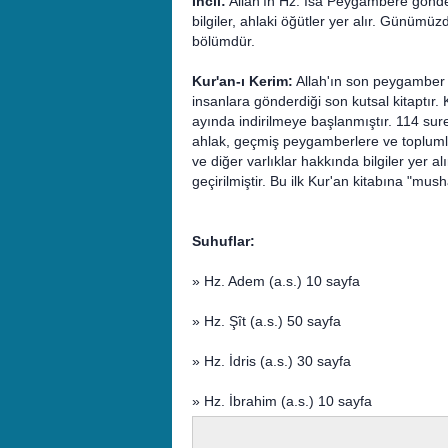
İncil:
Allah'ın Hz. İsa Peygambere gönderd
bilgiler, ahlaki öğütler yer alır. Günüm
bölümdür.
Kur'an-ı Kerim:
Allah'ın son peygamber 
insanlara gönderdiği son kutsal kitaptır.
ayında indirilmeye başlanmıştır. 114 sur
ahlak, geçmiş peygamberlere ve toplumlara
ve diğer varlıklar hakkında bilgiler yer 
geçirilmiştir. Bu ilk Kur'an kitabına "mush
Suhuflar:
» Hz. Adem (a.s.) 10 sayfa
» Hz. Şît (a.s.) 50 sayfa
» Hz. İdris (a.s.) 30 sayfa
» Hz. İbrahim (a.s.) 10 sayfa