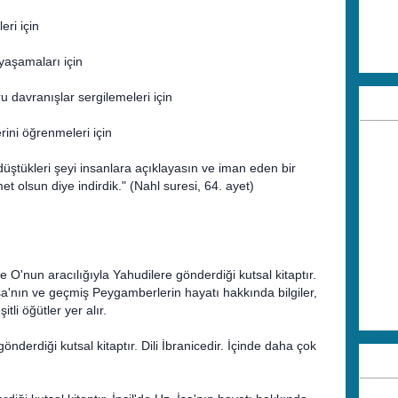
eri için
 yaşamaları için
u davranışlar sergilemeleri için
rini öğrenmeleri için
 düştükleri şeyi insanlara açıklayasın ve iman eden bir
 olsun diye indirdik." (Nahl suresi, 64. ayet)
O'nun aracılığıyla Yahudilere gönderdiği kutsal kitaptır.
usa'nın ve geçmiş Peygamberlerin hayatı hakkında bilgiler,
tli öğütler yer alır.
derdiği kutsal kitaptır. Dili İbranicedir. İçinde daha çok