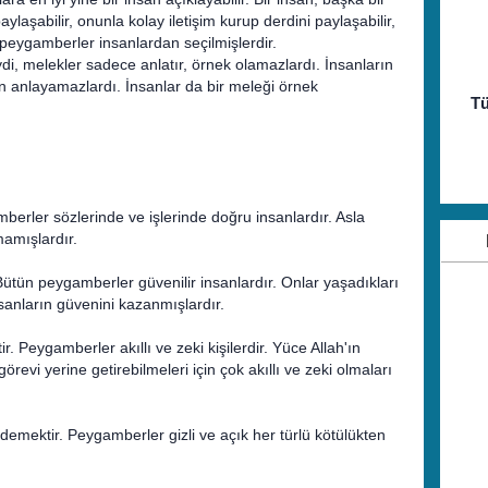
ylaşabilir, onunla kolay iletişim kurup derdini paylaşabilir,
peygamberler insanlardan seçilmişlerdir.
i, melekler sadece anlatır, örnek olamazlardı. İnsanların
n anlayamazlardı. İnsanlar da bir meleği örnek
Tü
erler sözlerinde ve işlerinde doğru insanlardır. Asla
mamışlardır.
ütün peygamberler güvenilir insanlardır. Onlar yaşadıkları
sanların güvenini kazanmışlardır.
r. Peygamberler akıllı ve zeki kişilerdir. Yüce Allah'ın
örevi yerine getirebilmeleri için çok akıllı ve zeki olmaları
mektir. Peygamberler gizli ve açık her türlü kötülükten