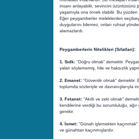
insanı anlayabilir, sevincini üzüntüsünü pa
yaşamıyla ona örnek olabilir. Bu yüzden 
Eğer peygamberler meleklerden seçilseyd
duygularını bilemez, onları ruhsal yönde
alamazlardı.
Peygamberlerin Nitelikleri (Sıfatları):
1. Sıdk:
"Doğru olmak" demektir. Peygamb
yalan söylememiş, hile ve haksızlık yap
2. Emanet:
"Güvenilir olmak" demektir. B
toplumda sözleriyle ve davranışlarıyla in
3. Fetanet:
"Akıllı ve zeki olmak" demekti
kendilerine verdiği bu sorumluluğu, ağır g
gerekir.
4. İsmet:
"Günah işlemekten kaçınmak" de
ve günahtan kaçınmışlardır.