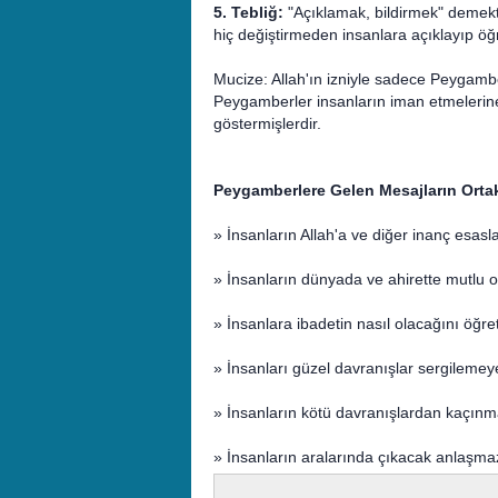
5. Tebliğ:
"Açıklamak, bildirmek" demekti
hiç değiştirmeden insanlara açıklayıp öğr
Mucize: Allah'ın izniyle sadece Peygamber
Peygamberler insanların iman etmelerin
göstermişlerdir.
Peygamberlere Gelen Mesajların Orta
» İnsanların Allah'a ve diğer inanç esas
» İnsanların dünyada ve ahirette mutlu 
» İnsanlara ibadetin nasıl olacağını öğr
» İnsanları güzel davranışlar sergileme
» İnsanların kötü davranışlardan kaçınm
» İnsanların aralarında çıkacak anlaşmaz