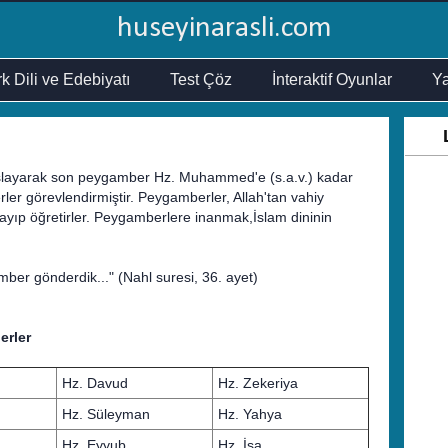
huseyinarasli.com
k Dili ve Edebiyatı
Test Çöz
İnteraktif Oyunlar
Ya
başlayarak son peygamber Hz. Muhammed'e (s.a.v.) kadar
r görevlendirmiştir. Peygamberler, Allah'tan vahiy
klayıp öğretirler. Peygamberlere inanmak,İslam dininin
amber gönderdik..." (Nahl suresi, 36. ayet)
erler
Hz. Davud
Hz. Zekeriya
Hz. Süleyman
Hz. Yahya
Hz. Eyyub
Hz. İsa