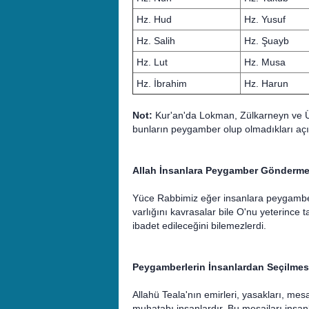
Hz. Hud
Hz. Yusuf
Hz. Salih
Hz. Şuayb
Hz. Lut
Hz. Musa
Hz. İbrahim
Hz. Harun
Not:
Kur'an'da Lokman, Zülkarneyn ve Ü
bunların peygamber olup olmadıkları açık
Allah İnsanlara Peygamber Gönderme
Yüce Rabbimiz eğer insanlara peygamber 
varlığını kavrasalar bile O'nu yeterince 
ibadet edileceğini bilemezlerdi.
Peygamberlerin İnsanlardan Seçilmes
Allahü Teala'nın emirleri, yasakları, mesaj
muhatabı insanlardır. Bu mesajları insanla