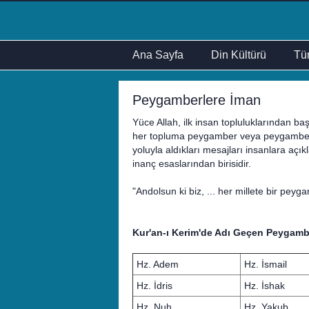
Ana Sayfa
Din Kültürü
Tür
Peygamberlere İman
Yüce Allah, ilk insan topluluklarından 
her topluma peygamber veya peygamberle
yoluyla aldıkları mesajları insanlara açı
inanç esaslarından birisidir.
"Andolsun ki biz, ... her millete bir peyg
Kur'an-ı Kerim'de Adı Geçen Peygamb
Hz. Adem
Hz. İsmail
Hz. İdris
Hz. İshak
Hz. Nuh
Hz. Yakub