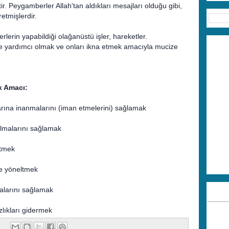
r. Peygamberler Allah'tan aldıkları mesajları olduğu gibi,
etmişlerdir.
lerin yapabildiği olağanüstü işler, hareketler.
e yardımcı olmak ve onları ikna etmek amacıyla mucize
k Amacı:
larına inanmalarını (iman etmelerini) sağlamak
olmalarını sağlamak
etmek
ye yöneltmek
alarını sağlamak
lıkları gidermek