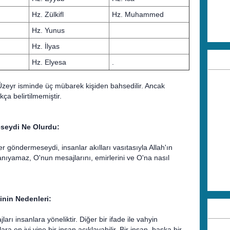
Hz. Zülkifl
Hz. Muhammed
Hz. Yunus
Hz. İlyas
Hz. Elyesa
.
zeyr isminde üç mübarek kişiden bahsedilir. Ancak
ça belirtilmemiştir.
seydi Ne Olurdu:
göndermeseydi, insanlar akılları vasıtasıyla Allah'ın
tanıyamaz, O'nun mesajlarını, emirlerini ve O'na nasıl
inin Nedenleri:
ları insanlara yöneliktir. Diğer bir ifade ile vahyin
ra en iyi yine bir insan açıklayabilir. Bir insan, başka bir