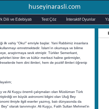
huseyinarasli.com
k Dili ve Edebiyatı
Test Çöz
İnteraktif Oyunlar
Ya
 ilk vahiy "Oku!" emriyle başlar. Yani Rabbimiz insanlara
 kullanmayı emretmektedir. İslam'ın okumaya ve bilime
ye, araştırmaya sevk etmiştir. Türkler Semerkant,
hirleri birer ilim ve kültür merkezi haline getirmişler,
selerde hem dini ilimleri, hem de pozitif ilimleri öğrenip
alayalım;
y ve Ali Kuşçu önemli çalışmaları olan Müslüman Türk
etiştirdiği en büyük astronomi bilgini olan Uluğ Bey
nomi ilmiyle ilgili eserler yazmış, batı dünyasında da
 Bey" olarak tanınmıştır. Ali Kuşçu, Fatih Sultan Mehmet'in