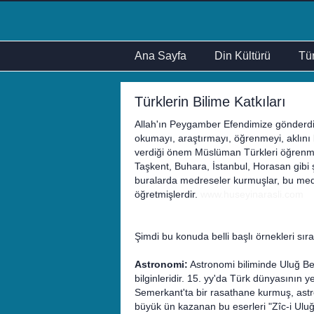
Ana Sayfa
Din Kültürü
Tür
Türklerin Bilime Katkıları
Allah'ın Peygamber Efendimize gönderdiği
okumayı, araştırmayı, öğrenmeyi, aklını
verdiği önem Müslüman Türkleri öğrenme
Taşkent, Buhara, İstanbul, Horasan gibi şe
buralarda medreseler kurmuşlar, bu medre
öğretmişlerdir.
www.huseyinarasli.com
Şimdi bu konuda belli başlı örnekleri sır
Astronomi:
Astronomi biliminde Uluğ Be
bilginleridir. 15. yy'da Türk dünyasının y
Semerkant'ta bir rasathane kurmuş, astro
büyük ün kazanan bu eserleri "Zîc-i Uluğ