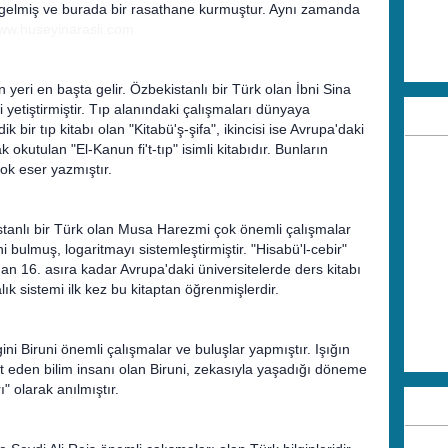
 gelmiş ve burada bir rasathane kurmuştur. Aynı zamanda
ww.huseyinarasli.com
 yeri en başta gelir. Özbekistanlı bir Türk olan İbni Sina
 yetiştirmiştir. Tıp alanındaki çalışmaları dünyaya
k bir tıp kitabı olan "Kitabü'ş-şifa", ikincisi ise Avrupa'daki
k okutulan "El-Kanun fi't-tıp" isimli kitabıdır. Bunların
rçok eser yazmıştır.
anlı bir Türk olan Musa Harezmi çok önemli çalışmalar
ni bulmuş, logaritmayı sistemleştirmiştir. "Hisabü'l-cebir"
rdan 16. asıra kadar Avrupa'daki üniversitelerde ders kitabı
lık sistemi ilk kez bu kitaptan öğrenmişlerdir.
ni Biruni önemli çalışmalar ve buluşlar yapmıştır. Işığın
spit eden bilim insanı olan Biruni, zekasıyla yaşadığı döneme
" olarak anılmıştır.