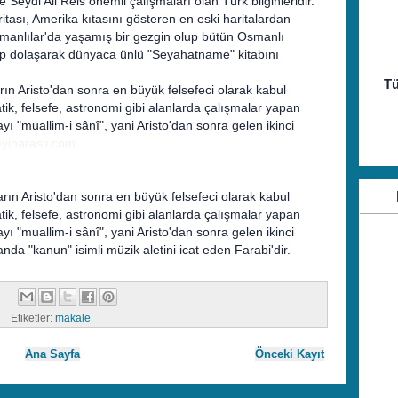
 Seydi Ali Reis önemli çalışmaları olan Türk bilginleridir.
ritası, Amerika kıtasını gösteren en eski haritalardan
 Osmanlılar'da yaşamış bir gezgin olup bütün Osmanlı
ezip dolaşarak dünyaca ünlü "Seyahatname" kitabını
Tü
arın Aristo'dan sonra en büyük felsefeci olarak kabul
matik, felsefe, astronomi gibi alanlarda çalışmalar yapan
ayı "muallim-i sânî", yani Aristo'dan sonra gelen ikinci
yinarasli.com
arın Aristo'dan sonra en büyük felsefeci olarak kabul
matik, felsefe, astronomi gibi alanlarda çalışmalar yapan
ayı "muallim-i sânî", yani Aristo'dan sonra gelen ikinci
da "kanun" isimli müzik aletini icat eden Farabi'dir.
Etiketler:
makale
Ana Sayfa
Önceki Kayıt