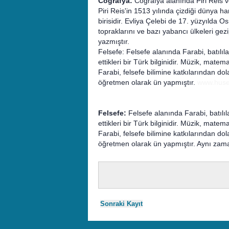
Coğrafya:
Coğrafya alanında Piri Reis ve
Piri Reis'in 1513 yılında çizdiği dünya ha
birisidir. Evliya Çelebi de 17. yüzyılda
topraklarını ve bazı yabancı ülkeleri g
yazmıştır.
Felsefe: Felsefe alanında Farabi, batılıl
ettikleri bir Türk bilginidir. Müzik, mate
Farabi, felsefe bilimine katkılarından dol
öğretmen olarak ün yapmıştır.
www.huse
Felsefe:
Felsefe alanında Farabi, batılıl
ettikleri bir Türk bilginidir. Müzik, mate
Farabi, felsefe bilimine katkılarından dol
öğretmen olarak ün yapmıştır. Aynı zaman
Sonraki Kayıt