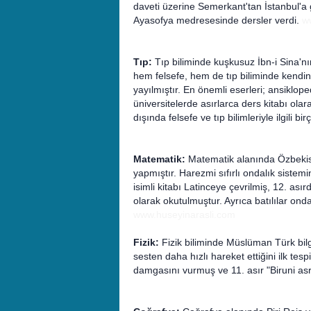
daveti üzerine Semerkant'tan İstanbul'a
Ayasofya medresesinde dersler verdi.
w
Tıp:
Tıp biliminde kuşkusuz İbn-i Sina'nın
hem felsefe, hem de tıp biliminde kendini
yayılmıştır. En önemli eserleri; ansiklopedi
üniversitelerde asırlarca ders kitabı olara
dışında felsefe ve tıp bilimleriyle ilgili bi
Matematik:
Matematik alanında Özbekist
yapmıştır. Harezmi sıfırlı ondalık sistemi
isimli kitabı Latinceye çevrilmiş, 12. ası
olarak okutulmuştur. Ayrıca batılılar onda
www.huseyinarasli.com
Fizik:
Fizik biliminde Müslüman Türk bilgi
sesten daha hızlı hareket ettiğini ilk te
damgasını vurmuş ve 11. asır "Biruni asrı