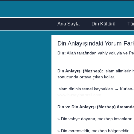
Ana Sayfa
Din Kültürü
Tür
Din Anlayışındaki Yorum Farkl
Din:
Allah tarafından vahiy yoluyla ve Pe
Din Anlayışı (Mezhep):
İslam alimlerini
sonucunda ortaya çıkan kollar.
İslam dininin temel kaynakları → Kur'an
www.huseyinarasli.com
Din ve Din Anlayışı (Mezhep) Arasında
» Din vahye dayanır, mezhep insanların 
» Din evrenseldir, mezhep bölgeseldir.