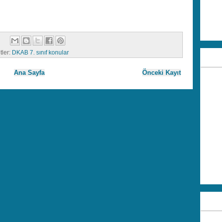
tler:
DKAB 7. sınıf konular
Ana Sayfa
Önceki Kayıt