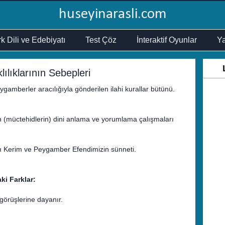
huseyinarasli.com
k Dili ve Edebiyatı
Test Çöz
İnteraktif Oyunlar
Ya
ılıklarının Sebepleri
ygamberler aracılığıyla gönderilen ilahi kurallar bütünü.
n (müctehidlerin) dini anlama ve yorumlama çalışmaları
-ı Kerim ve Peygamber Efendimizin sünneti.
ki Farklar:
görüşlerine dayanır.