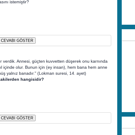
ını istemiştir?
CEVABI GÖSTER
ler verdik. Annesi, güçten kuvvetten düşerek onu karnında
 yıl içinde olur. Bunun için (ey insan), hem bana hem anne
ş yalnız banadır." (Lokman suresi, 14. ayet)
akilerden hangisidir?
CEVABI GÖSTER