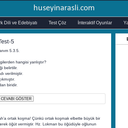
huseyinarasli.com
k Dili ve Edebiyatı
Test Çöz
İnteraktif Oyunlar
Ya
Test-5
anım 5.3.5.
lgilerden hangisi yanlıştır?
belirtilir.
ı verilmiştir.
ıkmıştır.
an biridir.
CEVABI GÖSTER
ah’a ortak koşma! Çünkü ortak koşmak elbette büyük bir
yerek öğüt vermiştir. Hz. Lokman bu öğüdüyle oğlunun