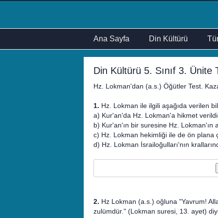
Ana Sayfa
Din Kültürü
Tür
Din Kültürü 5. Sınıf 3. Ünite 
Hz. Lokman'dan (a.s.) Öğütler Test. Kaz
1.
Hz. Lokman ile ilgili aşağıda verilen bi
a) Kur'an'da Hz. Lokman'a hikmet verildiği 
b) Kur'an'ın bir suresine Hz. Lokman'ın ad
c) Hz. Lokman hekimliği ile de ön plana ç
d) Hz. Lokman İsrailoğulları'nın krallarınd
2.
Hz Lokman (a.s.) oğluna "Yavrum! All
zulümdür." (Lokman suresi, 13. ayet) di