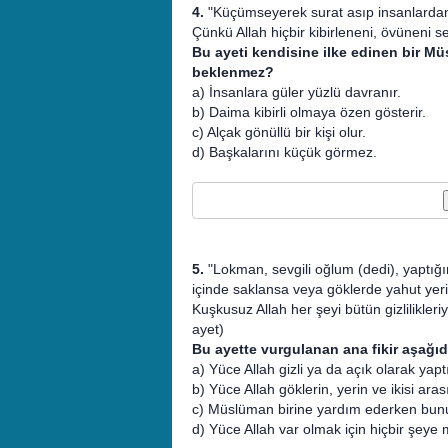
4.
"Küçümseyerek surat asıp insanlarda
Çünkü Allah hiçbir kibirleneni, övüneni 
Bu ayeti kendisine ilke edinen bir M
beklenmez?
a) İnsanlara güler yüzlü davranır.
b) Daima kibirli olmaya özen gösterir.
c) Alçak gönüllü bir kişi olur.
d) Başkalarını küçük görmez.
5.
"Lokman, sevgili oğlum (dedi), yaptığın 
içinde saklansa veya göklerde yahut yeri
Kuşkusuz Allah her şeyi bütün gizlilikleri
ayet)
Bu ayette vurgulanan ana fikir aşağıd
a) Yüce Allah gizli ya da açık olarak yap
b) Yüce Allah göklerin, yerin ve ikisi arası
c) Müslüman birine yardım ederken bunu 
d) Yüce Allah var olmak için hiçbir şeye 