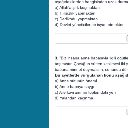
aşağıdakilerden hangisinden uzak durmas
a) Allah'a şirk koşmaktan
b) Hırsızlık yapmaktan
c) Dedikodu yapmaktan
d) Devlet yöneticilerine isyan etmekten
3.
"Biz insana anne babasıyla ilgili öğüt
taşımıştır. Çocuğun sütten kesilmesi iki
babana minnet duymalısın; sonunda dönü
Bu ayetlerde vurgulanan konu aşağıd
a) Anne sütünün önemi
b) Anne babaya saygı
c) Aile kavramının toplumdaki yeri
d) Yalandan kaçınma