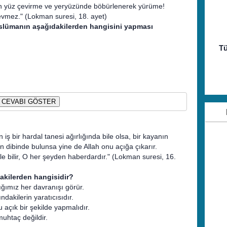
n yüz çevirme ve yeryüzünde böbürlenerek yürüme!
sevmez." (Lokman suresi, 18. ayet)
üslümanın aşağıdakilerden hangisini yapması
Tü
CEVABI GÖSTER
iş bir hardal tanesi ağırlığında bile olsa, bir kayanın
n dibinde bulunsa yine de Allah onu açığa çıkarır.
yle bilir, O her şeyden haberdardır." (Lokman suresi, 16.
akilerden hangisidir?
tığımız her davranışı görür.
ndakilerin yaratıcısıdır.
açık bir şekilde yapmalıdır.
muhtaç değildir.