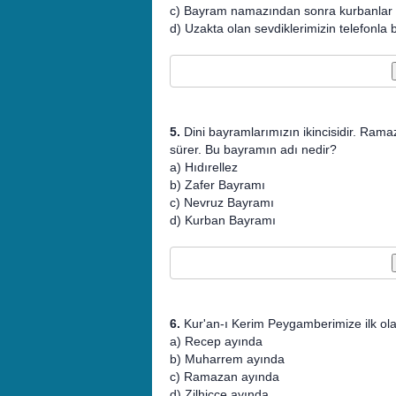
c) Bayram namazından sonra kurbanlar ke
d) Uzakta olan sevdiklerimizin telefonla 
5.
Dini bayramlarımızın ikincisidir. Rama
sürer. Bu bayramın adı nedir?
a) Hıdırellez
b) Zafer Bayramı
c) Nevruz Bayramı
d) Kurban Bayramı
6.
Kur'an-ı Kerim Peygamberimize ilk ola
a) Recep ayında
b) Muharrem ayında
c) Ramazan ayında
d) Zilhicce ayında