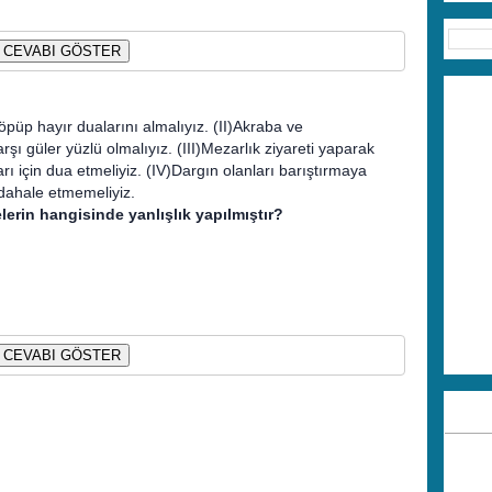
CEVABI GÖSTER
öpüp hayır dualarını almalıyız. (II)Akraba ve
ı güler yüzlü olmalıyız. (III)Mezarlık ziyareti yaparak
ı için dua etmeliyiz. (IV)Dargın olanları barıştırmaya
dahale etmemeliyiz.
erin hangisinde yanlışlık yapılmıştır?
CEVABI GÖSTER