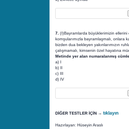
7.
(I)Bayramlarda büyüklerimizin ellerini 
komşularımızla bayramlaşmalı, onlara karş
bizden dua bekleyen yakınlarımızın ruhlar
çalışmamalı, kimsenin özel hayatına mü
Metinde yer alan numaralanmış cümlel
a) I
b) II
c) III
d) IV
tıklayın
DİĞER TESTLER İÇİN →
Hazırlayan: Hüseyin Araslı