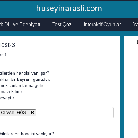
huseyinarasli.com
k Dili ve Edebiyatı
Test Çöz
İnteraktif Oyunlar
Ya
Test-3
er-1
gilerden hangisi yanlıştır?
ıkları bir bayram günüdür.
mek" anlamlarına gelir.
azı kılınır.
evaptır.
CEVABI GÖSTER
ilgilerden hangisi yanlıştır?