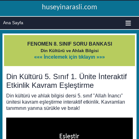
huseyinarasli.com
≡
FENOMEN 8. SINIF SORU BANKASI
Din Kültürü ve Ahlak Bilgisi
««« İncelemek için tıklayın »»»
Din Kültürü 5. Sınıf 1. Ünite İnteraktif
Etkinlik Kavram Eşleştirme
Din kültürü ve ahlak bilgisi dersi 5. sınıf "Allah İnancı"
ünitesi kavram eşleştirme interaktif etkinlik. Kavramları
tanımının yanına sürükle ve bırak!