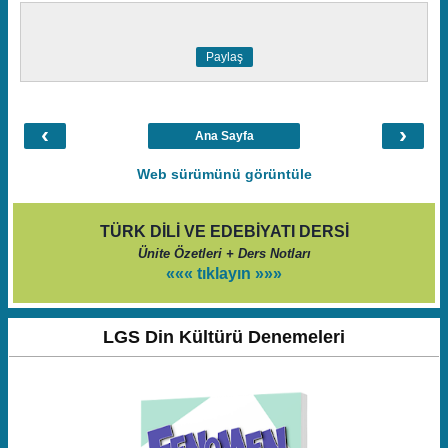
Paylaş
‹
›
Ana Sayfa
Web sürümünü görüntüle
TÜRK DİLİ VE EDEBİYATI DERSİ
Ünite Özetleri + Ders Notları
««« tıklayın »»»
LGS Din Kültürü Denemeleri