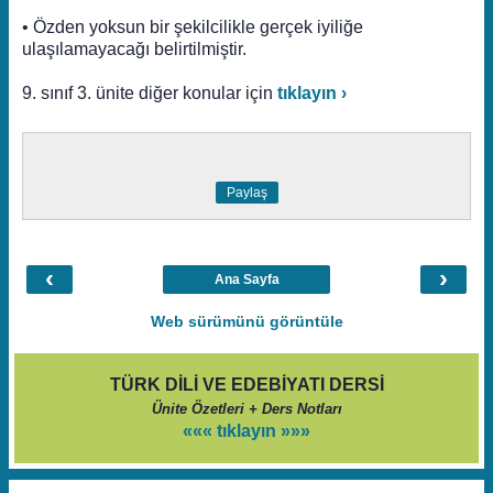
• Özden yoksun bir şekilcilikle gerçek iyiliğe
ulaşılamayacağı belirtilmiştir.
9. sınıf 3. ünite diğer konular için
tıklayın ›
Paylaş
‹
›
Ana Sayfa
Web sürümünü görüntüle
TÜRK DİLİ VE EDEBİYATI DERSİ
Ünite Özetleri + Ders Notları
««« tıklayın »»»