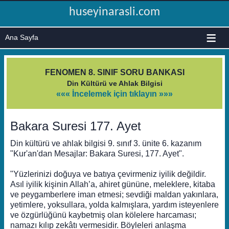
huseyinarasli.com
≡
FENOMEN 8. SINIF SORU BANKASI
Din Kültürü ve Ahlak Bilgisi
««« İncelemek için tıklayın »»»
Bakara Suresi 177. Ayet
Din kültürü ve ahlak bilgisi 9. sınıf 3. ünite 6. kazanım
"Kur'an'dan Mesajlar: Bakara Suresi, 177. Ayet".
"Yüzlerinizi doğuya ve batıya çevirmeniz iyilik değildir.
Asıl iyilik kişinin Allah’a, ahiret gününe, meleklere, kitaba
ve peygamberlere iman etmesi; sevdiği maldan yakınlara,
yetimlere, yoksullara, yolda kalmışlara, yardım isteyenlere
ve özgürlüğünü kaybetmiş olan kölelere harcaması;
namazı kılıp zekâtı vermesidir. Böyleleri anlaşma