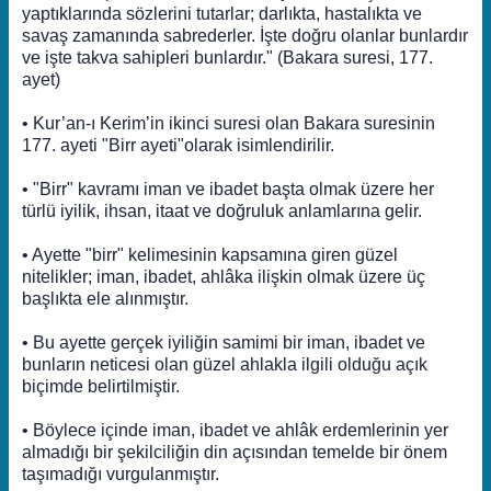
yaptıklarında sözlerini tutarlar; darlıkta, hastalıkta ve
savaş zamanında sabrederler. İşte doğru olanlar bunlardır
ve işte takva sahipleri bunlardır." (Bakara suresi, 177.
ayet)
• Kur’an-ı Kerim’in ikinci suresi olan Bakara suresinin
177. ayeti "Birr ayeti"olarak isimlendirilir.
• "Birr" kavramı iman ve ibadet başta olmak üzere her
türlü iyilik, ihsan, itaat ve doğruluk anlamlarına gelir.
• Ayette "birr" kelimesinin kapsamına giren güzel
nitelikler; iman, ibadet, ahlâka ilişkin olmak üzere üç
başlıkta ele alınmıştır.
• Bu ayette gerçek iyiliğin samimi bir iman, ibadet ve
bunların neticesi olan güzel ahlakla ilgili olduğu açık
biçimde belirtilmiştir.
• Böylece içinde iman, ibadet ve ahlâk erdemlerinin yer
almadığı bir şekilciliğin din açısından temelde bir önem
taşımadığı vurgulanmıştır.