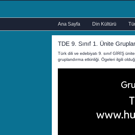
Ana Sayfa
Din Kültürü
Tür
TDE 9. Sınıf 1. Ünite Gruplan
Türk dili ve edebiyatı 9. sınıf GİRİŞ ünite
gruplandırma etkinliği. Ögeleri ilgili old