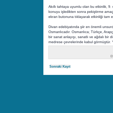
Akıllı tahtaya uyumlu olan bu etkinlik, 9. s
konuyu işledikten sonra pekiştirme amaçlı
ekran butonuna tıklayarak etkinliği tam e
Divan edebiyatında şiir en önemli unsurdu
Osmanlıcadır. Osmanlıca; Türkçe, Arapça
bir sanat anlayışı, sanatlı ve ağdalı bir 
medrese çevrelerinde kabul görmüştür. Ya
Et
Sonraki Kayıt