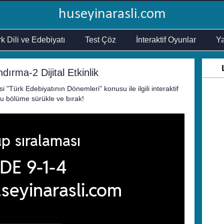
huseyinarasli.com
k Dili ve Edebiyatı
Test Çöz
İnteraktif Oyunlar
Ya
dırma-2 Dijital Etkinlik
si "Türk Edebiyatının Dönemleri" konusu ile ilgili interaktif
uğu bölüme sürükle ve bırak!