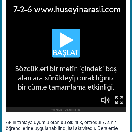
Akıllı tahtaya uyumlu olan bu etkinlik, ortaokul 7. sınıf
öğrencilerine uygulanabilir dijital aktivitedir. Derslerde