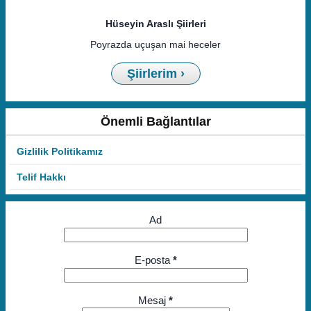
Hüseyin Araslı Şiirleri
Poyrazda uçuşan mai heceler
Şiirlerim ›
Önemli Bağlantılar
Gizlilik Politikamız
Telif Hakkı
Ad
E-posta
*
Mesaj
*