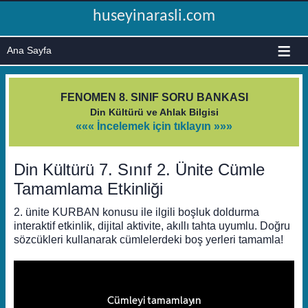
huseyinarasli.com
≡
FENOMEN 8. SINIF SORU BANKASI
Din Kültürü ve Ahlak Bilgisi
««« İncelemek için tıklayın »»»
Din Kültürü 7. Sınıf 2. Ünite Cümle
Tamamlama Etkinliği
2. ünite KURBAN konusu ile ilgili boşluk doldurma
interaktif etkinlik, dijital aktivite, akıllı tahta uyumlu. Doğru
sözcükleri kullanarak cümlelerdeki boş yerleri tamamla!