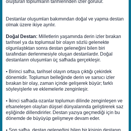
oluşturan toplumların tarihlerinden izler görülür.
Destanlar oluşumları bakımından doğal ve yapma destan
olmak üzere ikiye ayrılır.
Doğal Destan:
Milletlerin yaşamında derin izler bırakan
tarihsel ya da toplumsal bir olayın sözlü gelenekte
olgunlaştıktan sonra destan geleneğini bilen biri
tarafından derlenmesiyle oluşan destanlardır. Doğal
destanların oluşumları üç safhada gerçekleşir.
• Birinci safha, tarihsel olayın ortaya çıktığı çekirdek
dönemidir. Toplumun belleğinde derin ve sarsıcı izler
bırakan bir olay, zaman içinde gelişerek büyür; farklı
söyleyişlerle ve eklemelerle zenginleşir.
• İkinci safhada ozanlar toplumun dilinde zenginleşen ve
efsaneleşen olayları düşsel dünyalarında geliştirerek saz
eşliğinde dillendirirler. Destan yazıya geçmediği için bu
dönemde de büyüyüp gelişmeye devam eder.
• Son safha, destan geleneğini bilen bir kişinin destanın