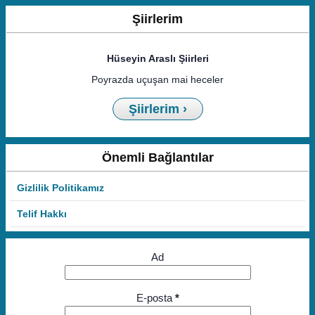
Şiirlerim
Hüseyin Araslı Şiirleri
Poyrazda uçuşan mai heceler
Şiirlerim ›
Önemli Bağlantılar
Gizlilik Politikamız
Telif Hakkı
Ad
E-posta
*