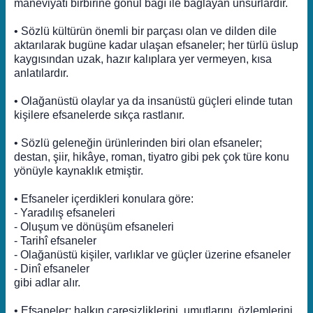
maneviyatı birbirine gönül bağı ile bağlayan unsurlardır.
• Sözlü kültürün önemli bir parçası olan ve dilden dile
aktarılarak bugüne kadar ulaşan efsaneler; her türlü üslup
kaygısından uzak, hazır kalıplara yer vermeyen, kısa
anlatılardır.
• Olağanüstü olaylar ya da insanüstü güçleri elinde tutan
kişilere efsanelerde sıkça rastlanır.
• Sözlü geleneğin ürünlerinden biri olan efsaneler;
destan, şiir, hikâye, roman, tiyatro gibi pek çok türe konu
yönüyle kaynaklık etmiştir.
• Efsaneler içerdikleri konulara göre:
- Yaradılış efsaneleri
- Oluşum ve dönüşüm efsaneleri
- Tarihî efsaneler
- Olağanüstü kişiler, varlıklar ve güçler üzerine efsaneler
- Dinî efsaneler
gibi adlar alır.
• Efsaneler; halkın çaresizliklerini, umutlarını, özlemlerini,