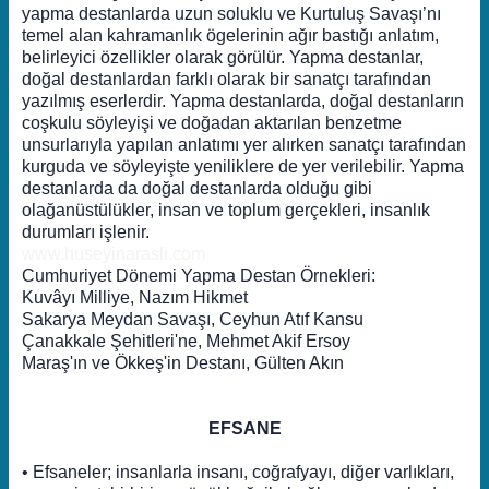
yapma destanlarda uzun soluklu ve Kurtuluş Savaşı’nı
temel alan kahramanlık ögelerinin ağır bastığı anlatım,
belirleyici özellikler olarak görülür. Yapma destanlar,
doğal destanlardan farklı olarak bir sanatçı tarafından
yazılmış eserlerdir. Yapma destanlarda, doğal destanların
coşkulu söyleyişi ve doğadan aktarılan benzetme
unsurlarıyla yapılan anlatımı yer alırken sanatçı tarafından
kurguda ve söyleyişte yeniliklere de yer verilebilir. Yapma
destanlarda da doğal destanlarda olduğu gibi
olağanüstülükler, insan ve toplum gerçekleri, insanlık
durumları işlenir.
www.huseyinarasli.com
Cumhuriyet Dönemi Yapma Destan Örnekleri:
Kuvâyı Milliye, Nazım Hikmet
Sakarya Meydan Savaşı, Ceyhun Atıf Kansu
Çanakkale Şehitleri'ne, Mehmet Akif Ersoy
Maraş'ın ve Ökkeş'in Destanı, Gülten Akın
EFSANE
• Efsaneler; insanlarla insanı, coğrafyayı, diğer varlıkları,