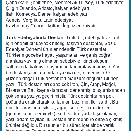
Çanakkale Şehitlerine, Mehmet Akif Ersoy, Türk edebiyatı
Çılgın Orlando, Ariosto, İtalyan edebiyatı
ilahi Komedya, Dante, İtalyan edebiyatı
Aeneis, Vergilius, Latin edebiyatı
Kaybolmuş Cennet, Milton, İngiliz edebiyatı
Türk Edebiyatında Destan:
Türk dili, edebiyatı ve tarihi
için önemli bir kaynak niteliği taşıyan destanlar, Sözlü
Edebiyat Dönemi ürünlerindendir. Türk destanları,
Türklerin göçebe hayatı yaşamaları ve geniş coğrafi
alanlara yayılmış olmaları sebebiyle ikinci oluşum
safhasında kalmış, oluşumunu tamamlayamamıştır. Yani
bir destan şairi tarafından yazıya geçirilmemiştir. O
yüzden doğal Türk destanları manzum değildir. Bilinen
yazılı Türk destanları daha çok İran, Çin, Arap, Moğol,
Bizans ve Batı kaynaklarından derlenmiş; oluşumlarından
çok sonra yazıya geçirilmiştir. Türk destanlarının pek
çoğunda ortak olarak kullanılan bazı motifler vardır. Bu
motifler arasında ışık, at, ağaç, su, çeşitli madenler
(gümüş, altın, demir vb.), kurt, kadın, yada taşı, ok-yay,
yaşlı adam sayılabilir. Destanlar birdenbire ortaya çıkmış
ürünler değildir. Bu ürünler, bir süreç içerisinde varlık