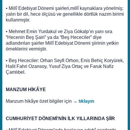
• Millî Edebiyat Dönemi şairleri,millî kaynaklara yönelmiş;
yalın bir dil, hece ölçüsü ve genellikle dörtlük nazım birimi
kullanmıştır.
• Mehmet Emin Yurdakul ve Ziya Gökalp’ın yanı sıra
“Hecenin Beş Şairi” ya da “Beş Hececiler” diye
adlandırılan şairler Millî Edebiyat Dönemi şiirinin yetkin
örneklerini vermiştir.
• Beş Hececiler: Orhan Seyfi Orhon, Enis Behiç Koryürek,
Halit Fahri Ozansoy, Yusuf Ziya Ortaç ve Faruk Nafiz
Çamlıbel.
MANZUM HİKÂYE
Manzum hikâye özet bilgiler için →
tıklayın
CUMHURİYET DÖNEMİ'NİN İLK YILLARINDA ŞİİR