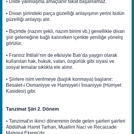
• Dilde yalınlaşma amaçlanır fakat başarılamaz.
• Divan şiirindeki parça güzelliği anlayışının yerini bütün
güzelliği anlayışı alır.
• Biçimde (nazım şekli, nazım birimi vb.) genellikle divan
şiiri geleneğine bağlı kalınırken içerikte yeniliğe yöneliş
görülür.
• Fransız İhtilali’nin de etkisiyle Batı’da yaygın olarak
kullanılan hak, hukuk, vatan, özgürlük gibi siyasi ve
sosyal temalar sıklıkla ele alınır.
• Şiirlere isim verilmeye (başlık konmaya) başlanır:
Besalet-i Osmaniyye ve Hamiyyet-i İnsaniyye (Hürriyet
Kasidesi) gibi.
Tanzimat Şiiri 2. Dönem
• Tanzimat’ın ikinci döneminin önde gelen şairleri şairleri
Abdülhak Hamit Tarhan, Muallim Naci ve Recaizade
Mahmut Ekrem’dir.