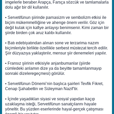
imgelerle beraber Arapça, Farsça sözcük ve tamlamalarla
dolu ağır bir dil kullanılır.
• Servetifünun şiirinde parnasizm ve sembolizm etkisi ile
biçim mükemmelliğine ve ahenge önem verilir. Göz için
değil kulak için kafiye anlayışı benimsenir. Kimi zaman bir
şiirde birden çok aruz kalıbı kullanılır.
• Batı edebiyatından alınan sone ve terzarima nazım
biçimleriyle birlikte özellikle serbest müstezat tercih edilir.
Şiir düzyazıya yaklaştırılır, mensur şiir denemeleri yapılır.
• Fransız şiirinin etkisiyle anjanbumanlar (şiirde
cümledeki anlamın dize ya da beyitte tamamlanmayıp
sonraki dizeleregeçmesi) görülür.
• Servetifünun Dönemi’nin başlıca şairleri Tevfik Fikret,
Cenap Şahabettin ve Süleyman Nazif’tir.
• İçinde yaşadıkları siyasi ve sosyal yapıdan kaçıp
uzaklaşma isteği, Servetifünun sanatçılarını hayale
yöneltir. Bu yüzden eserlerinde hayal-gerçek çatışması