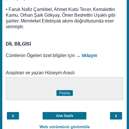
• Faruk Nafiz Çamlıbel, Ahmet Kutsi Tecer, Kemalettin
Kamu, Orhan Şaik Gökyay, Ömer Bedrettin Uşaklı gibi
şairler; Memleket Edebiyatı akımı doğrultusunda eser
vermiştir.
DİL BİLGİSİ
Cümlenin Ögeleri özet bilgiler için →
tıklayın
Araştıran ve yazan Hüseyin Araslı
Paylaş
‹
›
Ana Sayfa
Web sürümünü görüntüle