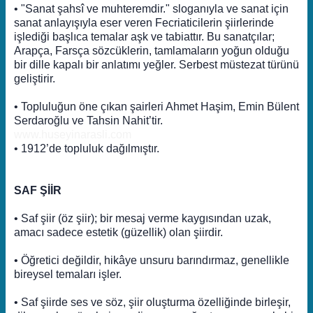
• "Sanat şahsî ve muhteremdir." sloganıyla ve sanat için
sanat anlayışıyla eser veren Fecriaticilerin şiirlerinde
işlediği başlıca temalar aşk ve tabiattır. Bu sanatçılar;
Arapça, Farsça sözcüklerin, tamlamaların yoğun olduğu
bir dille kapalı bir anlatımı yeğler. Serbest müstezat türünü
geliştirir.
• Topluluğun öne çıkan şairleri Ahmet Haşim, Emin Bülent
Serdaroğlu ve Tahsin Nahit’tir.
www.huseyinarasli.com
• 1912’de topluluk dağılmıştır.
SAF ŞİİR
• Saf şiir (öz şiir); bir mesaj verme kaygısından uzak,
amacı sadece estetik (güzellik) olan şiirdir.
• Öğretici değildir, hikâye unsuru barındırmaz, genellikle
bireysel temaları işler.
• Saf şiirde ses ve söz, şiir oluşturma özelliğinde birleşir,