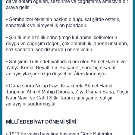
dil ve anlam ögeleri, sezdirme ve çağrıştırma amacıyla bir
araya gelir.
• Sembolizm etkisinin baskın olduğu saf şiirde estetik,
sanatsallık ve bireysellik ön plandadır.
• Şiir dilinin özelliklerine (imge kullanımı, kelimelerin
duygu ve çağrışım değeri, çok anlamlılık, ahenk unsurları,
söz sanatları, söz dizimi vb.) önem verilir.
• Saf şiirin Türk edebiyatındaki öncüleri Ahmet Haşim ve
Yahya Kemal Beyatlı’dır. Bu şairler, sanat için sanat
anlayışıyla şiire özgü düşsel bir âlem kurmuştur.
• Daha sonra Necip Fazıl Kısakürek, Ahmet Hamdi
Tanpınar, Ahmet Muhip Dıranas, Ziya Osman Saba, Yaşar
Nabi Nayır ve Cahit Sıtkı Tarancı gibi şairler saf şiir
anlayışını sürdürmüştür.
MİLLÎ EDEBİYAT DÖNEMİ ŞİİRİ
• 1911’de yayın hayatına başlayan Genç Kalemler