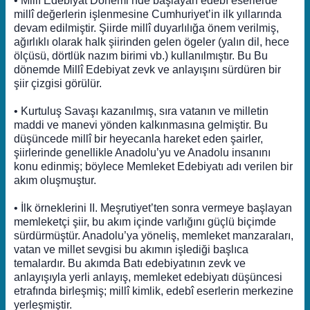
• Millî Edebiyat Dönemi’nde başlayan edebî eserlerde
millî değerlerin işlenmesine Cumhuriyet’in ilk yıllarında
devam edilmiştir. Şiirde millî duyarlılığa önem verilmiş,
ağırlıklı olarak halk şiirinden gelen ögeler (yalın dil, hece
ölçüsü, dörtlük nazım birimi vb.) kullanılmıştır. Bu Bu
dönemde Millî Edebiyat zevk ve anlayışını sürdüren bir
şiir çizgisi görülür.
• Kurtuluş Savaşı kazanılmış, sıra vatanın ve milletin
maddi ve manevi yönden kalkınmasına gelmiştir. Bu
düşüncede millî bir heyecanla hareket eden şairler,
şiirlerinde genellikle Anadolu’yu ve Anadolu insanını
konu edinmiş; böylece Memleket Edebiyatı adı verilen bir
akım oluşmuştur.
• İlk örneklerini II. Meşrutiyet’ten sonra vermeye başlayan
memleketçi şiir, bu akım içinde varlığını güçlü biçimde
sürdürmüştür. Anadolu’ya yöneliş, memleket manzaraları,
vatan ve millet sevgisi bu akımın işlediği başlıca
temalardır. Bu akımda Batı edebiyatının zevk ve
anlayışıyla yerli anlayış, memleket edebiyatı düşüncesi
etrafında birleşmiş; millî kimlik, edebî eserlerin merkezine
yerleşmiştir.