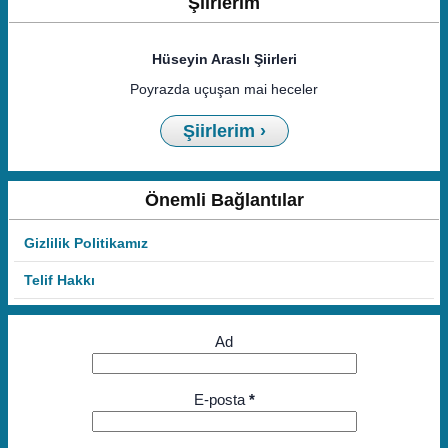
Şiirlerim
Hüseyin Araslı Şiirleri
Poyrazda uçuşan mai heceler
Şiirlerim ›
Önemli Bağlantılar
Gizlilik Politikamız
Telif Hakkı
Ad
E-posta
*