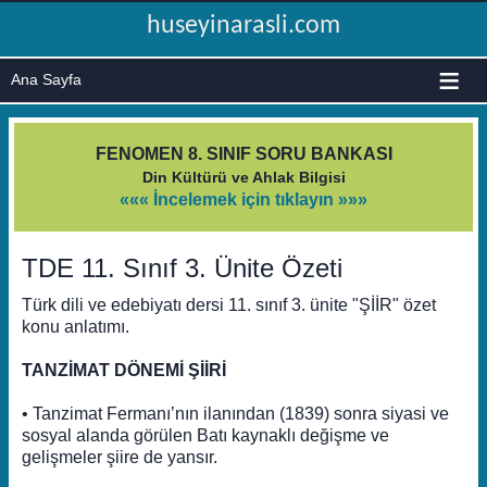
huseyinarasli.com
≡
FENOMEN 8. SINIF SORU BANKASI
Din Kültürü ve Ahlak Bilgisi
««« İncelemek için tıklayın »»»
TDE 11. Sınıf 3. Ünite Özeti
Türk dili ve edebiyatı dersi 11. sınıf 3. ünite "ŞİİR" özet
konu anlatımı.
TANZİMAT DÖNEMİ ŞİİRİ
• Tanzimat Fermanı’nın ilanından (1839) sonra siyasi ve
sosyal alanda görülen Batı kaynaklı değişme ve
gelişmeler şiire de yansır.