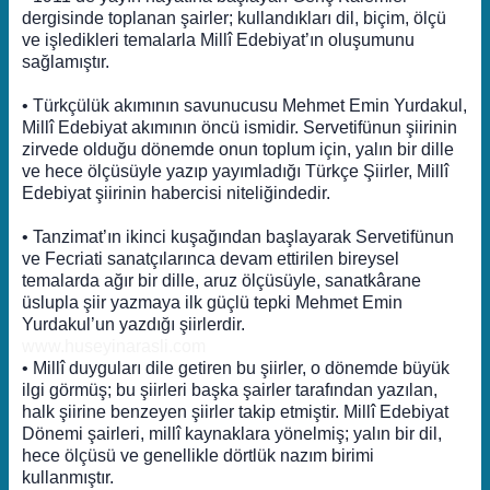
dergisinde toplanan şairler; kullandıkları dil, biçim, ölçü
ve işledikleri temalarla Millî Edebiyat’ın oluşumunu
sağlamıştır.
• Türkçülük akımının savunucusu Mehmet Emin Yurdakul,
Millî Edebiyat akımının öncü ismidir. Servetifünun şiirinin
zirvede olduğu dönemde onun toplum için, yalın bir dille
ve hece ölçüsüyle yazıp yayımladığı Türkçe Şiirler, Millî
Edebiyat şiirinin habercisi niteliğindedir.
• Tanzimat’ın ikinci kuşağından başlayarak Servetifünun
ve Fecriati sanatçılarınca devam ettirilen bireysel
temalarda ağır bir dille, aruz ölçüsüyle, sanatkârane
üslupla şiir yazmaya ilk güçlü tepki Mehmet Emin
Yurdakul’un yazdığı şiirlerdir.
www.huseyinarasli.com
• Millî duyguları dile getiren bu şiirler, o dönemde büyük
ilgi görmüş; bu şiirleri başka şairler tarafından yazılan,
halk şiirine benzeyen şiirler takip etmiştir. Millî Edebiyat
Dönemi şairleri, millî kaynaklara yönelmiş; yalın bir dil,
hece ölçüsü ve genellikle dörtlük nazım birimi
kullanmıştır.