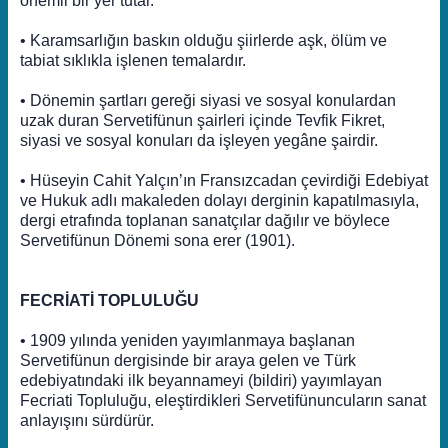
önemli bir yer tutar.
• Karamsarlığın baskın olduğu şiirlerde aşk, ölüm ve
tabiat sıklıkla işlenen temalardır.
• Dönemin şartları gereği siyasi ve sosyal konulardan
uzak duran Servetifünun şairleri içinde Tevfik Fikret,
siyasi ve sosyal konuları da işleyen yegâne şairdir.
• Hüseyin Cahit Yalçın’ın Fransızcadan çevirdiği Edebiyat
ve Hukuk adlı makaleden dolayı derginin kapatılmasıyla,
dergi etrafında toplanan sanatçılar dağılır ve böylece
Servetifünun Dönemi sona erer (1901).
FECRİATİ TOPLULUĞU
• 1909 yılında yeniden yayımlanmaya başlanan
Servetifünun dergisinde bir araya gelen ve Türk
edebiyatındaki ilk beyannameyi (bildiri) yayımlayan
Fecriati Topluluğu, eleştirdikleri Servetifünuncuların sanat
anlayışını sürdürür.