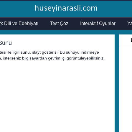
huseyinarasli.com
k Dili ve Edebiyatı
Test Çöz
İnteraktif Oyunlar
Ya
 Sunu
si ile ilgili sunu, slayt gösterisi. Bu sunuyu indirmeye
 isterseniz bilgisayardan çevrim içi görüntüleyebilirsiniz.