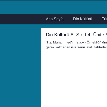
Ana Sayfa
Din Kültürü
Tür
Din Kültürü 8. Sınıf 4. Ünite
"Hz. Muhammed'in (s.a.v.) Örnekliği" ünite
gerek kalmadan isterseniz akıllı tahtadan,