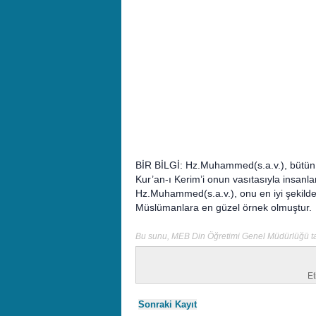
BİR BİLGİ: Hz.Muhammed(s.a.v.), bütün 
Kur’an-ı Kerim’i onun vasıtasıyla insanlar
Hz.Muhammed(s.a.v.), onu en iyi şekilde 
Müslümanlara en güzel örnek olmuştur.
Bu sunu, MEB Din Öğretimi Genel Müdürlüğü tar
Et
Sonraki Kayıt