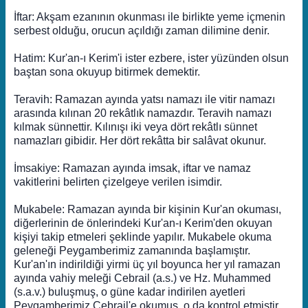
İftar: Akşam ezanının okunması ile birlikte yeme içmenin
serbest olduğu, orucun açıldığı zaman dilimine denir.
Hatim: Kur'an-ı Kerim'i ister ezbere, ister yüzünden olsun
baştan sona okuyup bitirmek demektir.
Teravih: Ramazan ayında yatsı namazı ile vitir namazı
arasında kılınan 20 rekâtlık namazdır. Teravih namazı
kılmak sünnettir. Kılınışı iki veya dört rekâtlı sünnet
namazları gibidir. Her dört rekâtta bir salâvat okunur.
İmsakiye: Ramazan ayında imsak, iftar ve namaz
vakitlerini belirten çizelgeye verilen isimdir.
Mukabele: Ramazan ayında bir kişinin Kur'an okuması,
diğerlerinin de önlerindeki Kur'an-ı Kerim'den okuyan
kişiyi takip etmeleri şeklinde yapılır. Mukabele okuma
geleneği Peygamberimiz zamanında başlamıştır.
Kur'an'ın indirildiği yirmi üç yıl boyunca her yıl ramazan
ayında vahiy meleği Cebrail (a.s.) ve Hz. Muhammed
(s.a.v.) buluşmuş, o güne kadar indirilen ayetleri
Peygamberimiz Cebrail'e okumuş, o da kontrol etmiştir.