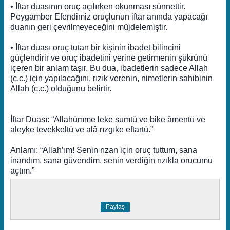
• İftar duasının oruç açılırken okunması sünnettir.
Peygamber Efendimiz oruçlunun iftar anında yapacağı
duanın geri çevrilmeyeceğini müjdelemiştir.
• İftar duası oruç tutan bir kişinin ibadet bilincini
güçlendirir ve oruç ibadetini yerine getirmenin şükrünü
içeren bir anlam taşır. Bu dua, ibadetlerin sadece Allah
(c.c.) için yapılacağını, rızık verenin, nimetlerin sahibinin
Allah (c.c.) olduğunu belirtir.
İftar Duası: “Allahümme leke sumtü ve bike âmentü ve
aleyke tevekkeltü ve alâ rızgıke eftartü.”
Anlamı: “Allah’ım! Senin rızan için oruç tuttum, sana
inandım, sana güvendim, senin verdiğin rızıkla orucumu
açtım.”
Paylaş