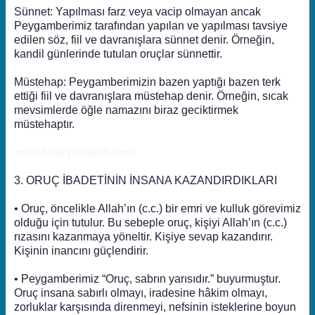
Sünnet: Yapılması farz veya vacip olmayan ancak
Peygamberimiz tarafından yapılan ve yapılması tavsiye
edilen söz, fiil ve davranışlara sünnet denir. Örneğin,
kandil günlerinde tutulan oruçlar sünnettir.
Müstehap: Peygamberimizin bazen yaptığı bazen terk
ettiği fiil ve davranışlara müstehap denir. Örneğin, sıcak
mevsimlerde öğle namazını biraz geciktirmek
müstehaptır.
www.huseyinarasli.com
3. ORUÇ İBADETİNİN İNSANA KAZANDIRDIKLARI
• Oruç, öncelikle Allah’ın (c.c.) bir emri ve kulluk görevimiz
olduğu için tutulur. Bu sebeple oruç, kişiyi Allah’ın (c.c.)
rızasını kazanmaya yöneltir. Kişiye sevap kazandırır.
Kişinin inancını güçlendirir.
• Peygamberimiz “Oruç, sabrın yarısıdır.” buyurmuştur.
Oruç insana sabırlı olmayı, iradesine hâkim olmayı,
zorluklar karşısında direnmeyi, nefsinin isteklerine boyun