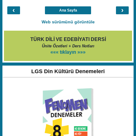
‹
›
Ana Sayfa
Web sürümünü görüntüle
TÜRK DİLİ VE EDEBİYATI DERSİ
Ünite Özetleri + Ders Notları
««« tıklayın »»»
LGS Din Kültürü Denemeleri