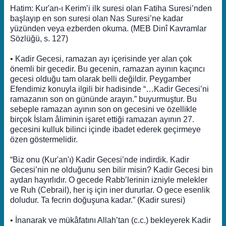
Hatim: Kur'an-ı Kerim’i ilk suresi olan Fatiha Suresi’nden
başlayıp en son suresi olan Nas Suresi’ne kadar
yüzünden veya ezberden okuma. (MEB Dinî Kavramlar
Sözlüğü, s. 127)
• Kadir Gecesi, ramazan ayı içerisinde yer alan çok
önemli bir gecedir. Bu gecenin, ramazan ayının kaçıncı
gecesi olduğu tam olarak belli değildir. Peygamber
Efendimiz konuyla ilgili bir hadisinde “…Kadir Gecesi’ni
ramazanın son on gününde arayın.” buyurmuştur. Bu
sebeple ramazan ayının son on gecesini ve özellikle
birçok İslam âliminin işaret ettiği ramazan ayının 27.
gecesini kulluk bilinci içinde ibadet ederek geçirmeye
özen göstermelidir.
“Biz onu (Kur'an'ı) Kadir Gecesi’nde indirdik. Kadir
Gecesi’nin ne olduğunu sen bilir misin? Kadir Gecesi bin
aydan hayırlıdır. O gecede Rabb’lerinin izniyle melekler
ve Ruh (Cebrail), her iş için iner dururlar. O gece esenlik
doludur. Ta fecrin doğuşuna kadar.” (Kadir suresi)
• İnanarak ve mükâfatını Allah’tan (c.c.) bekleyerek Kadir