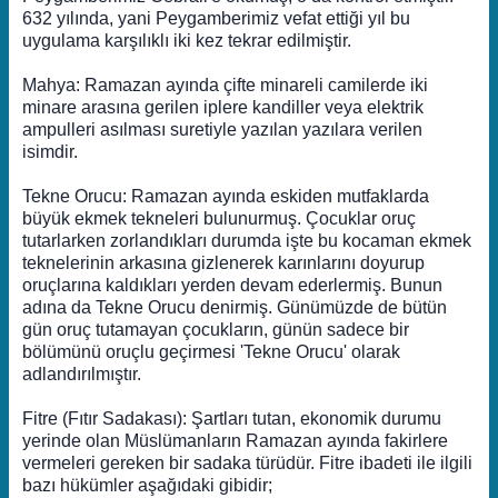
632 yılında, yani Peygamberimiz vefat ettiği yıl bu
uygulama karşılıklı iki kez tekrar edilmiştir.
Mahya: Ramazan ayında çifte minareli camilerde iki
minare arasına gerilen iplere kandiller veya elektrik
ampulleri asılması suretiyle yazılan yazılara verilen
isimdir.
Tekne Orucu: Ramazan ayında eskiden mutfaklarda
büyük ekmek tekneleri bulunurmuş. Çocuklar oruç
tutarlarken zorlandıkları durumda işte bu kocaman ekmek
teknelerinin arkasına gizlenerek karınlarını doyurup
oruçlarına kaldıkları yerden devam ederlermiş. Bunun
adına da Tekne Orucu denirmiş. Günümüzde de bütün
gün oruç tutamayan çocukların, günün sadece bir
bölümünü oruçlu geçirmesi 'Tekne Orucu' olarak
adlandırılmıştır.
Fitre (Fıtır Sadakası): Şartları tutan, ekonomik durumu
yerinde olan Müslümanların Ramazan ayında fakirlere
vermeleri gereken bir sadaka türüdür. Fitre ibadeti ile ilgili
bazı hükümler aşağıdaki gibidir;