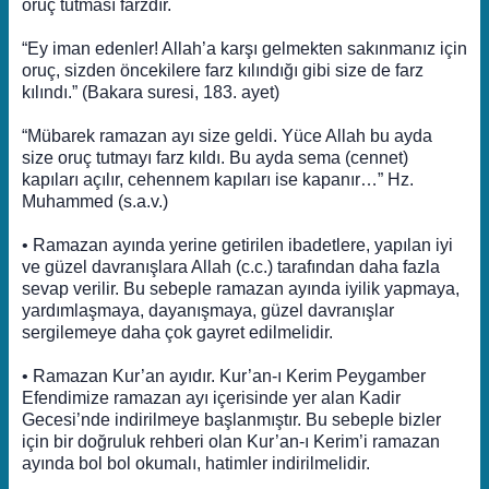
oruç tutması farzdır.
“Ey iman edenler! Allah’a karşı gelmekten sakınmanız için
oruç, sizden öncekilere farz kılındığı gibi size de farz
kılındı.” (Bakara suresi, 183. ayet)
“Mübarek ramazan ayı size geldi. Yüce Allah bu ayda
size oruç tutmayı farz kıldı. Bu ayda sema (cennet)
kapıları açılır, cehennem kapıları ise kapanır…” Hz.
Muhammed (s.a.v.)
• Ramazan ayında yerine getirilen ibadetlere, yapılan iyi
ve güzel davranışlara Allah (c.c.) tarafından daha fazla
sevap verilir. Bu sebeple ramazan ayında iyilik yapmaya,
yardımlaşmaya, dayanışmaya, güzel davranışlar
sergilemeye daha çok gayret edilmelidir.
• Ramazan Kur’an ayıdır. Kur’an-ı Kerim Peygamber
Efendimize ramazan ayı içerisinde yer alan Kadir
Gecesi’nde indirilmeye başlanmıştır. Bu sebeple bizler
için bir doğruluk rehberi olan Kur’an-ı Kerim’i ramazan
ayında bol bol okumalı, hatimler indirilmelidir.