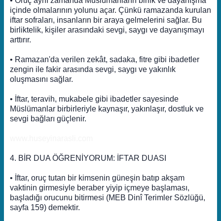
• Oruç aynı zamanda Müslümanların birlik ve dayanışma
içinde olmalarının yolunu açar. Çünkü ramazanda kurulan
iftar sofraları, insanların bir araya gelmelerini sağlar. Bu
birliktelik, kişiler arasındaki sevgi, saygı ve dayanışmayı
arttırır.
• Ramazan'da verilen zekât, sadaka, fitre gibi ibadetler
zengin ile fakir arasında sevgi, saygı ve yakınlık
oluşmasını sağlar.
• İftar, teravih, mukabele gibi ibadetler sayesinde
Müslümanlar birbirleriyle kaynaşır, yakınlaşır, dostluk ve
sevgi bağları güçlenir.
www.huseyinarasli.com
4. BİR DUA ÖĞRENİYORUM: İFTAR DUASI
• İftar, oruç tutan bir kimsenin güneşin batıp akşam
vaktinin girmesiyle beraber yiyip içmeye başlaması,
başladığı orucunu bitirmesi (MEB Dinî Terimler Sözlüğü,
sayfa 159) demektir.