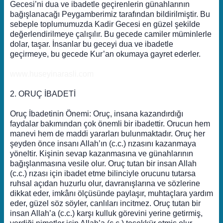
Gecesi’ni dua ve ibadetle geçirenlerin günahlarının
bağışlanacağı Peygamberimiz tarafından bildirilmiştir. Bu
sebeple toplumumuzda Kadir Gecesi en güzel şekilde
değerlendirilmeye çalışılır. Bu gecede camiler müminlerle
dolar, taşar. İnsanlar bu geceyi dua ve ibadetle
geçirmeye, bu gecede Kur’an okumaya gayret ederler.
www.huseyinarasli.com
2. ORUÇ İBADETİ
Oruç İbadetinin Önemi: Oruç, insana kazandırdığı
faydalar bakımından çok önemli bir ibadettir. Orucun hem
manevi hem de maddi yararları bulunmaktadır. Oruç her
şeyden önce insanı Allah’ın (c.c.) rızasını kazanmaya
yöneltir. Kişinin sevap kazanmasına ve günahlarının
bağışlanmasına vesile olur. Oruç tutan bir insan Allah
(c.c.) rızası için ibadet etme bilinciyle orucunu tutarsa
ruhsal açıdan huzurlu olur, davranışlarına ve sözlerine
dikkat eder, imkânı ölçüsünde paylaşır, muhtaçlara yardım
eder, güzel söz söyler, canlıları incitmez. Oruç tutan bir
insan Allah’a (c.c.) karşı kulluk görevini yerine getirmiş,