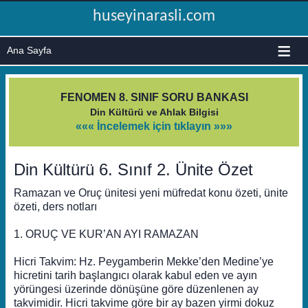
huseyinarasli.com
≡
FENOMEN 8. SINIF SORU BANKASI
Din Kültürü ve Ahlak Bilgisi
««« İncelemek için tıklayın »»»
Din Kültürü 6. Sınıf 2. Ünite Özet
Ramazan ve Oruç ünitesi yeni müfredat konu özeti, ünite
özeti, ders notları
1. ORUÇ VE KUR’AN AYI RAMAZAN
Hicri Takvim: Hz. Peygamberin Mekke’den Medine’ye
hicretini tarih başlangıcı olarak kabul eden ve ayın
yörüngesi üzerinde dönüşüne göre düzenlenen ay
takvimidir. Hicri takvime göre bir ay bazen yirmi dokuz