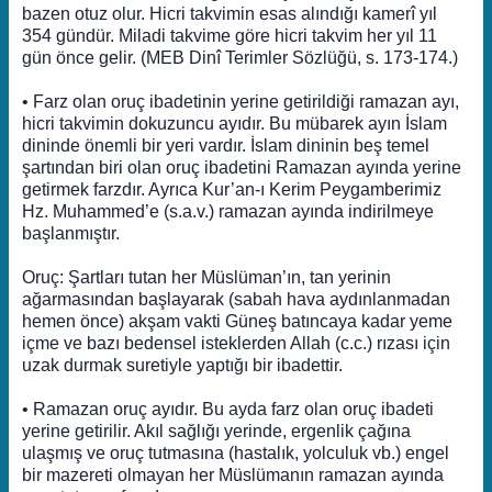
bazen otuz olur. Hicri takvimin esas alındığı kamerî yıl
354 gündür. Miladi takvime göre hicri takvim her yıl 11
gün önce gelir. (MEB Dinî Terimler Sözlüğü, s. 173-174.)
• Farz olan oruç ibadetinin yerine getirildiği ramazan ayı,
hicri takvimin dokuzuncu ayıdır. Bu mübarek ayın İslam
dininde önemli bir yeri vardır. İslam dininin beş temel
şartından biri olan oruç ibadetini Ramazan ayında yerine
getirmek farzdır. Ayrıca Kur’an-ı Kerim Peygamberimiz
Hz. Muhammed’e (s.a.v.) ramazan ayında indirilmeye
başlanmıştır.
Oruç: Şartları tutan her Müslüman’ın, tan yerinin
ağarmasından başlayarak (sabah hava aydınlanmadan
hemen önce) akşam vakti Güneş batıncaya kadar yeme
içme ve bazı bedensel isteklerden Allah (c.c.) rızası için
uzak durmak suretiyle yaptığı bir ibadettir.
• Ramazan oruç ayıdır. Bu ayda farz olan oruç ibadeti
yerine getirilir. Akıl sağlığı yerinde, ergenlik çağına
ulaşmış ve oruç tutmasına (hastalık, yolculuk vb.) engel
bir mazereti olmayan her Müslümanın ramazan ayında