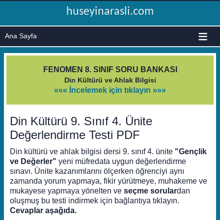
huseyinarasli.com
≡
FENOMEN 8. SINIF SORU BANKASI
Din Kültürü ve Ahlak Bilgisi
««« İncelemek için tıklayın »»»
Din Kültürü 9. Sınıf 4. Ünite
Değerlendirme Testi PDF
Din kültürü ve ahlak bilgisi dersi 9. sınıf 4. ünite
"Gençlik
ve Değerler"
yeni müfredata uygun değerlendirme
sınavı. Ünite kazanımlarını ölçerken öğrenciyi aynı
zamanda yorum yapmaya, fikir yürütmeye, muhakeme ve
mukayese yapmaya yönelten ve
seçme sorular
dan
oluşmuş bu testi indirmek için bağlantıya tıklayın.
Cevaplar aşağıda.