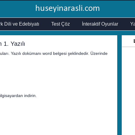
huseyinarasli.com
k Dili ve Edebiyatı
Test Çöz
İnteraktif Oyunlar
Ya
 1. Yazılı
oruları. Yazılı dokümanı word belgesi şeklindedir. Üzerinde
lgisayardan indirin.