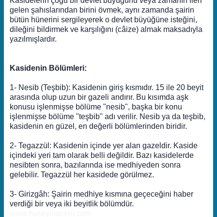
Kasidelerin çoğu bir devlet büyüğünü veya zamanın ileri
gelen şahıslarından birini övmek, aynı zamanda şairin
bütün hünerini sergileyerek o devlet büyüğüne isteğini,
dileğini bildirmek ve karşılığını (câize) almak maksadıyla
yazılmışlardır.
Kasidenin Bölümleri:
1- Nesib (Teşbib): Kasidenin giriş kısmıdır. 15 ile 20 beyit
arasında olup uzun bir gazeli andırır. Bu kısımda aşk
konusu işlenmişse bölüme "nesib", başka bir konu
işlenmişse bölüme "teşbib" adı verilir. Nesib ya da teşbib,
kasidenin en güzel, en değerli bölümlerinden biridir.
2- Tegazzül: Kasidenin içinde yer alan gazeldir. Kaside
içindeki yeri tam olarak belli değildir. Bazı kasidelerde
nesibten sonra, bazılarında ise medhiyeden sonra
gelebilir. Tegazzül her kasidede görülmez.
3- Girizgâh: Şairin medhiye kısmına geçeceğini haber
verdiği bir veya iki beyitlik bölümdür.
www.huseyinarasli.com