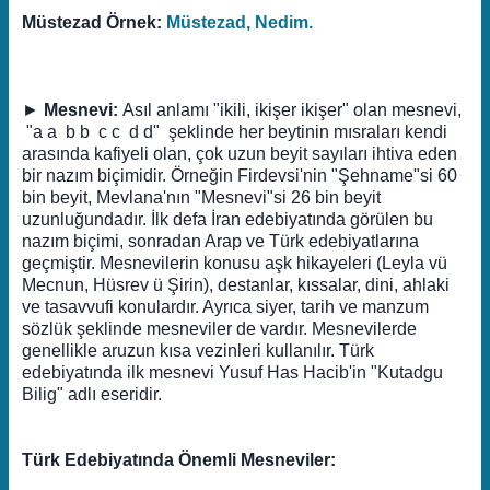
Müstezad Örnek:
Müstezad, Nedim.
►
Mesnevi:
Asıl anlamı "ikili, ikişer ikişer" olan mesnevi,
"a a b b c c d d" şeklinde her beytinin mısraları kendi
arasında kafiyeli olan, çok uzun beyit sayıları ihtiva eden
bir nazım biçimidir. Örneğin Firdevsi'nin "Şehname"si 60
bin beyit, Mevlana'nın "Mesnevi"si 26 bin beyit
uzunluğundadır. İlk defa İran edebiyatında görülen bu
nazım biçimi, sonradan Arap ve Türk edebiyatlarına
geçmiştir. Mesnevilerin konusu aşk hikayeleri (Leyla vü
Mecnun, Hüsrev ü Şirin), destanlar, kıssalar, dini, ahlaki
ve tasavvufi konulardır. Ayrıca siyer, tarih ve manzum
sözlük şeklinde mesneviler de vardır. Mesnevilerde
genellikle aruzun kısa vezinleri kullanılır. Türk
edebiyatında ilk mesnevi Yusuf Has Hacib'in "Kutadgu
Bilig" adlı eseridir.
Türk Edebiyatında Önemli Mesneviler: