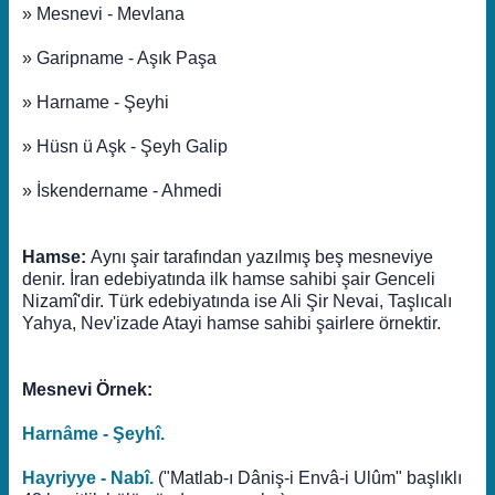
» Mesnevi - Mevlana
» Garipname - Aşık Paşa
» Harname - Şeyhi
» Hüsn ü Aşk - Şeyh Galip
» İskendername - Ahmedi
Hamse:
Aynı şair tarafından yazılmış beş mesneviye
denir. İran edebiyatında ilk hamse sahibi şair Genceli
Nizamî'dir. Türk edebiyatında ise Ali Şir Nevai, Taşlıcalı
Yahya, Nev'izade Atayi hamse sahibi şairlere örnektir.
Mesnevi Örnek:
Harnâme - Şeyhî.
Hayriyye - Nabî.
("Matlab-ı Dâniş-i Envâ-i Ulûm" başlıklı