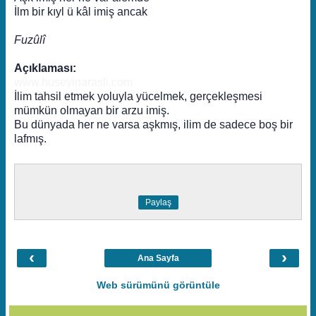
İlm bir kıyl ü kâl imiş ancak
Fuzûlî
Açıklaması:
www.huseyinarasli.com
İlim tahsil etmek yoluyla yücelmek, gerçekleşmesi
mümkün olmayan bir arzu imiş.
Bu dünyada her ne varsa aşkmış, ilim de sadece boş bir
lafmış.
Paylaş
‹
›
Ana Sayfa
Web sürümünü görüntüle