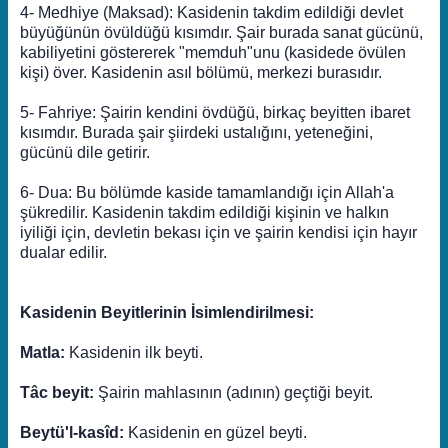
4- Medhiye (Maksad): Kasidenin takdim edildiği devlet
büyüğünün övüldüğü kısımdır. Şair burada sanat gücünü,
kabiliyetini göstererek "memduh"unu (kasidede övülen
kişi) över. Kasidenin asıl bölümü, merkezi burasıdır.
5- Fahriye: Şairin kendini övdüğü, birkaç beyitten ibaret
kısımdır. Burada şair şiirdeki ustalığını, yeteneğini,
gücünü dile getirir.
6- Dua: Bu bölümde kaside tamamlandığı için Allah'a
şükredilir. Kasidenin takdim edildiği kişinin ve halkın
iyiliği için, devletin bekası için ve şairin kendisi için hayır
dualar edilir.
Kasidenin Beyitlerinin İsimlendirilmesi:
Matla:
Kasidenin ilk beyti.
Tâc beyit:
Şairin mahlasının (adının) geçtiği beyit.
Beytü'l-kasîd:
Kasidenin en güzel beyti.