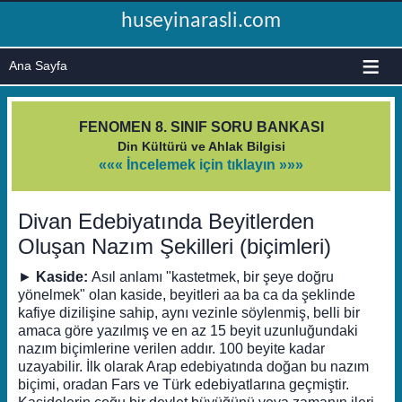
huseyinarasli.com
≡
FENOMEN 8. SINIF SORU BANKASI
Din Kültürü ve Ahlak Bilgisi
««« İncelemek için tıklayın »»»
Divan Edebiyatında Beyitlerden
Oluşan Nazım Şekilleri (biçimleri)
►
Kaside:
Asıl anlamı "kastetmek, bir şeye doğru
yönelmek" olan kaside, beyitleri aa ba ca da şeklinde
kafiye dizilişine sahip, aynı vezinle söylenmiş, belli bir
amaca göre yazılmış ve en az 15 beyit uzunluğundaki
nazım biçimlerine verilen addır. 100 beyite kadar
uzayabilir. İlk olarak Arap edebiyatında doğan bu nazım
biçimi, oradan Fars ve Türk edebiyatlarına geçmiştir.