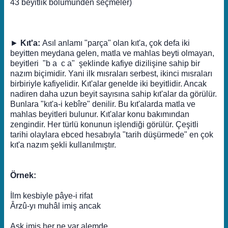
43 beyitlik bölümünden seçmeler)
►
Kıt'a:
Asıl anlamı "parça" olan kıt'a, çok defa iki
beyitten meydana gelen, matla ve mahlas beyti olmayan,
beyitleri "b a c a" şeklinde kafiye dizilişine sahip bir
nazım biçimidir. Yani ilk mısraları serbest, ikinci mısraları
birbiriyle kafiyelidir. Kıt'alar genelde iki beyitlidir. Ancak
nadiren daha uzun beyit sayısına sahip kıt'alar da görülür.
Bunlara "kıt'a-i kebîre" denilir. Bu kıt'alarda matla ve
mahlas beyitleri bulunur. Kıt'alar konu bakımından
zengindir. Her türlü konunun işlendiği görülür. Çeşitli
tarihi olaylara ebced hesabıyla "tarih düşürmede" en çok
kıt'a nazım şekli kullanılmıştır.
Örnek:
İlm kesbiyle pâye-i rifat
Ârzû-yı muhâl imiş ancak
Aşk imiş her ne var alemde