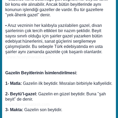
bir konu ele alınabilir. Ancak bütün beyitlerinde aynı
konunun işlendiği gazeller de vardır. Bu tür gazellere
"yek-âhenk gazel" denir.
• Aruz vezninin her kalıbıyla yazılabilen gazel, divan
şairlerinin çok tercih ettikleri bir nazım şeklidir. Beyit
sayısı sınırlı olduğu için şairler gazel yazarken bütün
edebiyat hünerlerini, sanat güçlerini sergilemeye
çalışmışlardır. Bu sebeple Türk edebiyatında en usta
şairler aynı zamanda gazelde çok başarılı olanlardır.
www.huseyinarasli.com
Gazelin Beyitlerinin İsimlendirilmesi:
1- Matla:
Gazelin ilk beytidir. Mısraları birbiriyle kafiyelidir.
2- Beytü'l-gazel:
Gazelin en güzel beytidir. Buna "şah
beyit" de denir.
www.huseyinarasli.com
3- Makta:
Gazelin son beytidir.