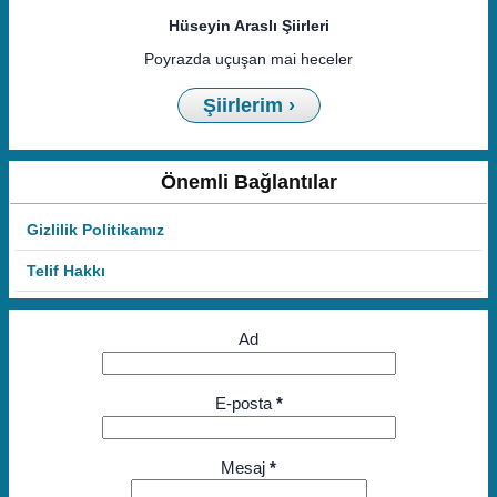
Hüseyin Araslı Şiirleri
Poyrazda uçuşan mai heceler
Şiirlerim ›
Önemli Bağlantılar
Gizlilik Politikamız
Telif Hakkı
Ad
E-posta
*
Mesaj
*