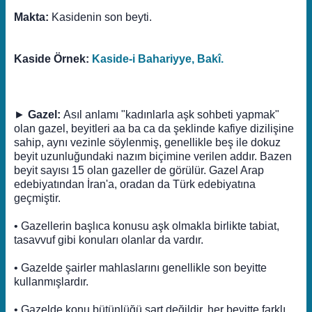
Makta:
Kasidenin son beyti.
Kaside Örnek:
Kaside-i Bahariyye, Bakî.
►
Gazel:
Asıl anlamı "kadınlarla aşk sohbeti yapmak"
olan gazel, beyitleri aa ba ca da şeklinde kafiye dizilişine
sahip, aynı vezinle söylenmiş, genellikle beş ile dokuz
beyit uzunluğundaki nazım biçimine verilen addır. Bazen
beyit sayısı 15 olan gazeller de görülür. Gazel Arap
edebiyatından İran'a, oradan da Türk edebiyatına
geçmiştir.
• Gazellerin başlıca konusu aşk olmakla birlikte tabiat,
tasavvuf gibi konuları olanlar da vardır.
• Gazelde şairler mahlaslarını genellikle son beyitte
kullanmışlardır.
• Gazelde konu bütünlüğü şart değildir, her beyitte farklı