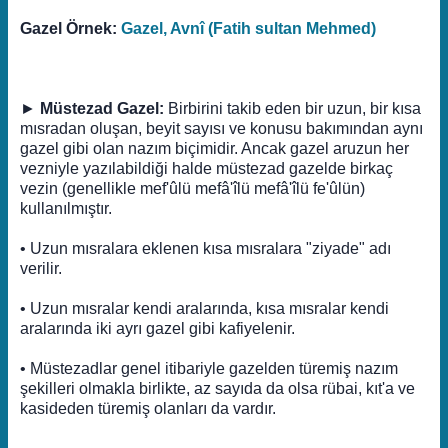
Gazel Örnek:
Gazel, Avnî (Fatih sultan Mehmed)
►
Müstezad Gazel:
Birbirini takib eden bir uzun, bir kısa
mısradan oluşan, beyit sayısı ve konusu bakımından aynı
gazel gibi olan nazım biçimidir. Ancak gazel aruzun her
vezniyle yazılabildiği halde müstezad gazelde birkaç
vezin (genellikle mef'ûlü mefâ'îlü mefâ'îlü fe'ûlün)
kullanılmıştır.
• Uzun mısralara eklenen kısa mısralara "ziyade" adı
verilir.
• Uzun mısralar kendi aralarında, kısa mısralar kendi
aralarında iki ayrı gazel gibi kafiyelenir.
• Müstezadlar genel itibariyle gazelden türemiş nazım
şekilleri olmakla birlikte, az sayıda da olsa rübai, kıt'a ve
kasideden türemiş olanları da vardır.