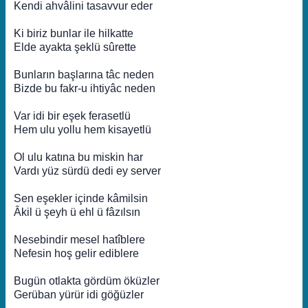
Kendi ahvâlini tasavvur eder
Ki biriz bunlar ile hilkatte
Elde ayakta şeklü sûrette
Bunların başlarına tâc neden
Bizde bu fakr-u ihtiyâc neden
Var idi bir eşek ferasetlü
Hem ulu yollu hem kisayetlü
Ol ulu katına bu miskin har
Vardı yüz sürdü dedi ey server
Sen eşekler içinde kâmilsin
Âkil ü şeyh ü ehl ü fâzılsın
Nesebindir mesel hatîblere
Nefesin hoş gelir ediblere
Bugün otlakta gördüm öküzler
Gerüban yürür idi göğüzler