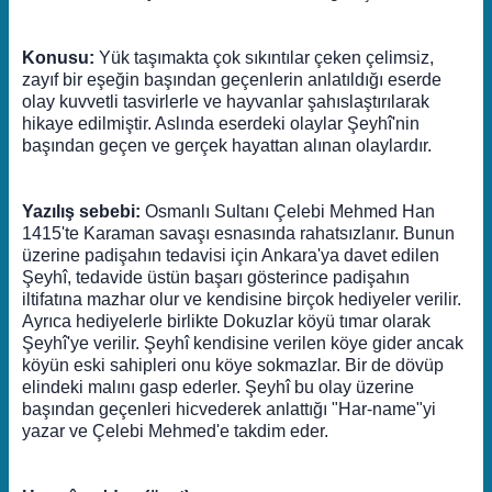
Konusu:
Yük taşımakta çok sıkıntılar çeken çelimsiz,
zayıf bir eşeğin başından geçenlerin anlatıldığı eserde
olay kuvvetli tasvirlerle ve hayvanlar şahıslaştırılarak
hikaye edilmiştir. Aslında eserdeki olaylar Şeyhî'nin
başından geçen ve gerçek hayattan alınan olaylardır.
Yazılış sebebi:
Osmanlı Sultanı Çelebi Mehmed Han
1415'te Karaman savaşı esnasında rahatsızlanır. Bunun
üzerine padişahın tedavisi için Ankara'ya davet edilen
Şeyhî, tedavide üstün başarı gösterince padişahın
iltifatına mazhar olur ve kendisine birçok hediyeler verilir.
Ayrıca hediyelerle birlikte Dokuzlar köyü tımar olarak
Şeyhî'ye verilir. Şeyhî kendisine verilen köye gider ancak
köyün eski sahipleri onu köye sokmazlar. Bir de dövüp
elindeki malını gasp ederler. Şeyhî bu olay üzerine
başından geçenleri hicvederek anlattığı "Har-name"yi
yazar ve Çelebi Mehmed'e takdim eder.