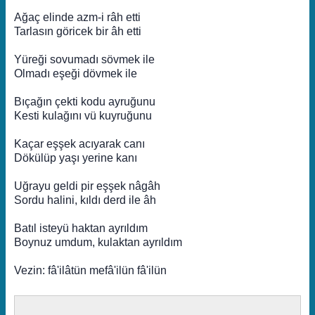
Ağaç elinde azm-i râh etti
Tarlasın göricek bir âh etti
Yüreği sovumadı sövmek ile
Olmadı eşeği dövmek ile
Bıçağın çekti kodu ayruğunu
Kesti kulağını vü kuyruğunu
Kaçar eşşek acıyarak canı
Dökülüp yaşı yerine kanı
Uğrayu geldi pir eşşek nâgâh
Sordu halini, kıldı derd ile âh
Batıl isteyü haktan ayrıldım
Boynuz umdum, kulaktan ayrıldım
Vezin: fâ'ilâtün mefâ'ilün fâ'ilün