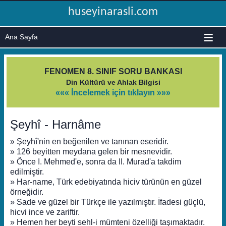
huseyinarasli.com
≡
FENOMEN 8. SINIF SORU BANKASI
Din Kültürü ve Ahlak Bilgisi
««« İncelemek için tıklayın »»»
Şeyhî - Harnâme
» Şeyhî'nin en beğenilen ve tanınan eseridir.
» 126 beyitten meydana gelen bir mesnevidir.
» Önce I. Mehmed'e, sonra da II. Murad'a takdim
edilmiştir.
» Har-name, Türk edebiyatında hiciv türünün en güzel
örneğidir.
» Sade ve güzel bir Türkçe ile yazılmıştır. İfadesi güçlü,
hicvi ince ve zariftir.
» Hemen her beyti sehl-i mümteni özelliği taşımaktadır.