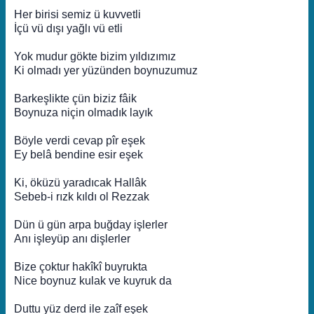
Her birisi semiz ü kuvvetli
İçü vü dışı yağlı vü etli
Yok mudur gökte bizim yıldızımız
Ki olmadı yer yüzünden boynuzumuz
Barkeşlikte çün biziz fâik
Boynuza niçin olmadık layık
Böyle verdi cevap pîr eşek
Ey belâ bendine esir eşek
Ki, öküzü yaradıcak Hallâk
Sebeb-i rızk kıldı ol Rezzak
Dün ü gün arpa buğday işlerler
Anı işleyüp anı dişlerler
Bize çoktur hakîkî buyrukta
Nice boynuz kulak ve kuyruk da
Duttu yüz derd ile zaîf eşek