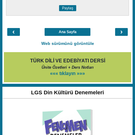
Paylaş
‹
›
Ana Sayfa
Web sürümünü görüntüle
TÜRK DİLİ VE EDEBİYATI DERSİ
Ünite Özetleri + Ders Notları
««« tıklayın »»»
LGS Din Kültürü Denemeleri