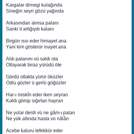
Kargalar dirnegi kulağında
Sineğin seyri gözü yağında
Arkasından alınsa palanı
Sanki it artığıydı kalanı
Birgün ıssı eder himayet ana
Yani kim gösterür inayet ana
Aldı palanını vü saldı ota
Otlayarak biraz yürüdü öte
Gördü otlakta yürür öküzler
Odlu gözler ü gerlü göğüzler
Har-ı miskîn eder iken seyran
Kaldı görüp sığırları hayran
Ne yular derdi vü ne gâm-ı palan
Ne yük altında hasta vü nâlân
Acebe kaluru tefekkür eder