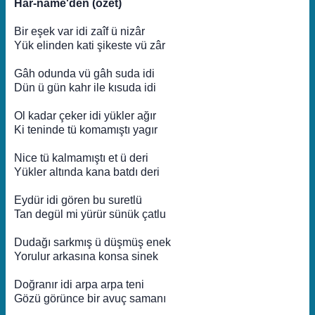
Har-nâme'den (özet)
Bir eşek var idi zaîf ü nizâr
Yük elinden kati şikeste vü zâr
Gâh odunda vü gâh suda idi
Dün ü gün kahr ile kısuda idi
Ol kadar çeker idi yükler ağır
Ki teninde tü komamıştı yagır
Nice tü kalmamıştı et ü deri
Yükler altında kana batdı deri
Eydür idi gören bu suretlü
Tan degül mi yürür sünük çatlu
Dudağı sarkmış ü düşmüş enek
Yorulur arkasına konsa sinek
Doğranır idi arpa arpa teni
Gözü görünce bir avuç samanı