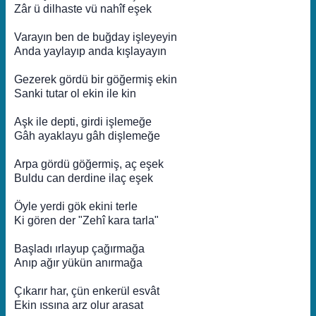
Zâr ü dilhaste vü nahîf eşek
Varayın ben de buğday işleyeyin
Anda yaylayıp anda kışlayayın
Gezerek gördü bir göğermiş ekin
Sanki tutar ol ekin ile kin
Aşk ile depti, girdi işlemeğe
Gâh ayaklayu gâh dişlemeğe
Arpa gördü göğermiş, aç eşek
Buldu can derdine ilaç eşek
Öyle yerdi gök ekini terle
Ki gören der "Zehî kara tarla"
Başladı ırlayup çağırmağa
Anıp ağır yükün anırmağa
Çıkarır har, çün enkerül esvât
Ekin ıssına arz olur arasat