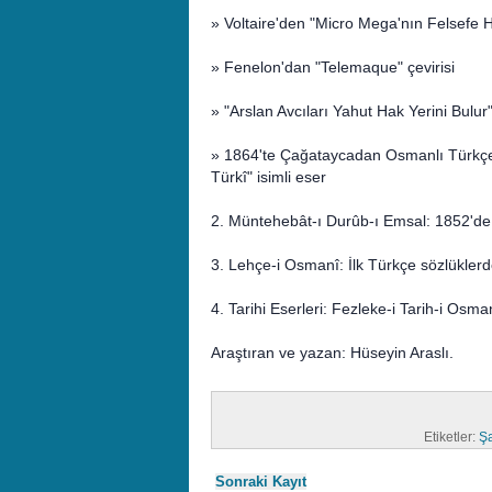
» Voltaire'den "Micro Mega'nın Felsefe Hi
» Fenelon'dan "Telemaque" çevirisi
» "Arslan Avcıları Yahut Hak Yerini Bulu
» 1864'te Çağataycadan Osmanlı Türkçesi
Türkî" isimli eser
2. Müntehebât-ı Durûb-ı Emsal: 1852'de 
3. Lehçe-i Osmanî: İlk Türkçe sözlüklerde
4. Tarihi Eserleri: Fezleke-i Tarih-i Osma
Araştıran ve yazan: Hüseyin Araslı.
Etiketler:
Şa
Sonraki Kayıt