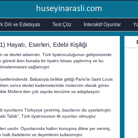
huseyinarasli.com
k Dili ve Edebiyatı
Test Çöz
İnteraktif Oyunlar
Ya
Hayatı, Eserleri, Edebi Kişiliği
m ve devlet adamıdır. Türk tiyatroculuğunun gelişmesinde
k görevli iken burada bir tiyatro binası yaptırmış ve bu
ahnelenmesini sağlamıştır.
etlerindendir. Babasıyla birlikte gittiği Paris'te Saint Louis
dükten sonra devlet kademelerinde mütercim olarak görev
llikle Moliere'den çok sayıda tercüme ve adaptasyon
oyunlarını Türkçeye çevirmiş, bazılarını da uyarlamıştır.
aki Tabib", Türk tiyatrosunun ilk oyunları olmuştur.
leri vardır. Oyunlarında halkın konuşma diline yer vermiş,
halk ifadelerini ve deyimlerini kullanmıştır.