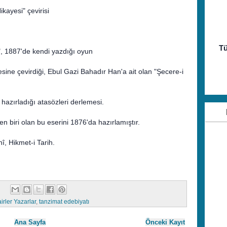
kayesi" çevirisi
Tü
r", 1887'de kendi yazdığı oyun
ne çevirdiği, Ebul Gazi Bahadır Han'a ait olan "Şecere-i
hazırladığı atasözleri derlemesi.
n biri olan bu eserini 1876'da hazırlamıştır.
nî, Hikmet-i Tarih.
irler Yazarlar
,
tanzimat edebiyatı
Ana Sayfa
Önceki Kayıt