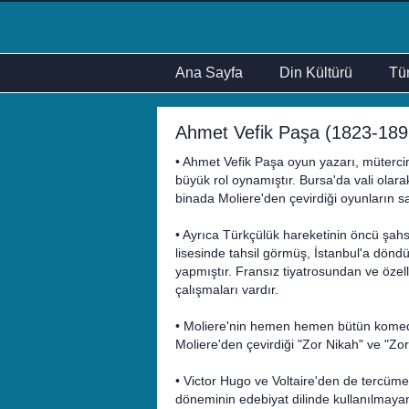
Ana Sayfa
Din Kültürü
Tür
Ahmet Vefik Paşa (1823-1891) 
• Ahmet Vefik Paşa oyun yazarı, müterci
büyük rol oynamıştır. Bursa'da vali olara
binada Moliere'den çevirdiği oyunların s
• Ayrıca Türkçülük hareketinin öncü şahsiy
lisesinde tahsil görmüş, İstanbul'a dön
yapmıştır. Fransız tiyatrosundan ve öze
çalışmaları vardır.
• Moliere'nin hemen hemen bütün komedi 
Moliere'den çevirdiği "Zor Nikah" ve "Zor
• Victor Hugo ve Voltaire'den de tercüme
döneminin edebiyat dilinde kullanılmayan 