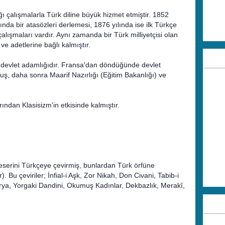
ı çalışmalarla Türk diline büyük hizmet etmiştir. 1852
nda bir atasözleri derlemesi, 1876 yılında ise ilk Türkçe
alışmaları vardır. Aynı zamanda bir Türk milliyetçisi olan
e adetlerine bağlı kalmıştır.
e devlet adamlığıdır. Fransa'dan döndüğünde devlet
ş, daha sonra Maarif Nazırlığı (Eğitim Bakanlığı) ve
ından Klasisizm'in etkisinde kalmıştır.
 eserini Türkçeye çevirmiş, bunlardan Türk örfüne
. Bu çeviriler; İnfial-i Aşk, Zor Nikah, Don Civani, Tabib-i
arya, Yorgaki Dandini, Okumuş Kadınlar, Dekbazlık, Merakî,