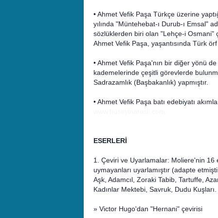
• Ahmet Vefik Paşa Türkçe üzerine yaptığ
yılında "Müntehebat-ı Durub-ı Emsal" adı
sözlüklerden biri olan "Lehçe-i Osmani" ç
Ahmet Vefik Paşa, yaşantısında Türk örf v
• Ahmet Vefik Paşa'nın bir diğer yönü d
kademelerinde çeşitli görevlerde bulunmu
Sadrazamlık (Başbakanlık) yapmıştır.
• Ahmet Vefik Paşa batı edebiyatı akımlar
www.huseyinarasli.com
ESERLERİ
1. Çeviri ve Uyarlamalar: Moliere'nin 16
uymayanları uyarlamıştır (adapte etmiştir)
Aşk, Adamcıl, Zoraki Tabib, Tartuffe, Az
Kadınlar Mektebi, Savruk, Dudu Kuşları.
» Victor Hugo'dan "Hernani" çevirisi