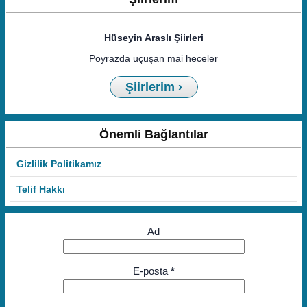
Hüseyin Araslı Şiirleri
Poyrazda uçuşan mai heceler
Şiirlerim ›
Önemli Bağlantılar
Gizlilik Politikamız
Telif Hakkı
Ad
E-posta
*