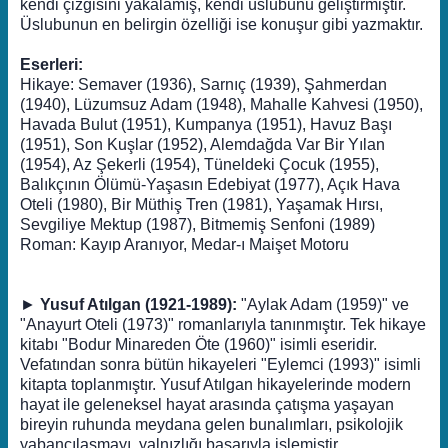
kendi çizgisini yakalamış, kendi üslubunu geliştirmiştir.
Üslubunun en belirgin özelliği ise konuşur gibi yazmaktır.
Eserleri:
Hikaye: Semaver (1936), Sarnıç (1939), Şahmerdan
(1940), Lüzumsuz Adam (1948), Mahalle Kahvesi (1950),
Havada Bulut (1951), Kumpanya (1951), Havuz Başı
(1951), Son Kuşlar (1952), Alemdağda Var Bir Yılan
(1954), Az Şekerli (1954), Tüneldeki Çocuk (1955),
Balıkçının Ölümü-Yaşasın Edebiyat (1977), Açık Hava
Oteli (1980), Bir Müthiş Tren (1981), Yaşamak Hırsı,
Sevgiliye Mektup (1987), Bitmemiş Senfoni (1989)
Roman: Kayıp Aranıyor, Medar-ı Maişet Motoru
►
Yusuf Atılgan (1921-1989):
"Aylak Adam (1959)" ve
"Anayurt Oteli (1973)" romanlarıyla tanınmıştır. Tek hikaye
kitabı "Bodur Minareden Öte (1960)" isimli eseridir.
Vefatından sonra bütün hikayeleri "Eylemci (1993)" isimli
kitapta toplanmıştır. Yusuf Atılgan hikayelerinde modern
hayat ile geleneksel hayat arasında çatışma yaşayan
bireyin ruhunda meydana gelen bunalımları, psikolojik
yabancılaşmayı, yalnızlığı başarıyla işlemiştir.