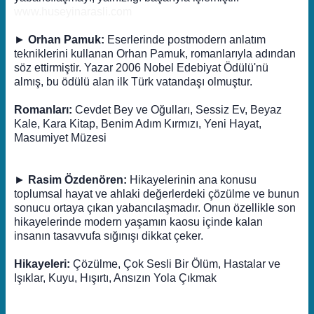
www.huseyinarasli.com
►
Orhan Pamuk:
Eserlerinde postmodern anlatım
tekniklerini kullanan Orhan Pamuk, romanlarıyla adından
söz ettirmiştir. Yazar 2006 Nobel Edebiyat Ödülü'nü
almış, bu ödülü alan ilk Türk vatandaşı olmuştur.
Romanları:
Cevdet Bey ve Oğulları, Sessiz Ev, Beyaz
Kale, Kara Kitap, Benim Adım Kırmızı, Yeni Hayat,
Masumiyet Müzesi
►
Rasim Özdenören:
Hikayelerinin ana konusu
toplumsal hayat ve ahlaki değerlerdeki çözülme ve bunun
sonucu ortaya çıkan yabancılaşmadır. Onun özellikle son
hikayelerinde modern yaşamın kaosu içinde kalan
insanın tasavvufa sığınışı dikkat çeker.
Hikayeleri:
Çözülme, Çok Sesli Bir Ölüm, Hastalar ve
Işıklar, Kuyu, Hışırtı, Ansızın Yola Çıkmak