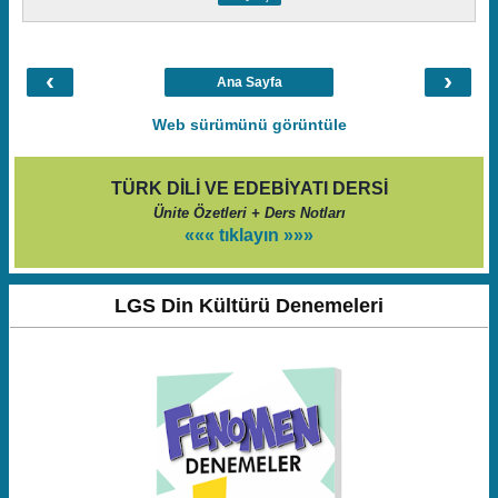
‹
›
Ana Sayfa
Web sürümünü görüntüle
TÜRK DİLİ VE EDEBİYATI DERSİ
Ünite Özetleri + Ders Notları
««« tıklayın »»»
LGS Din Kültürü Denemeleri