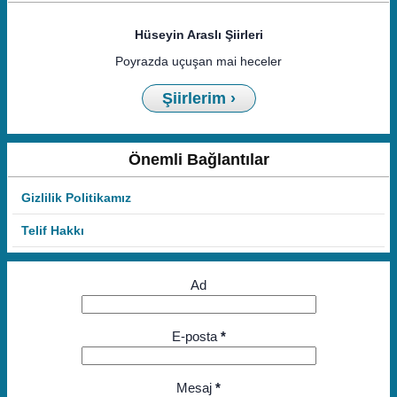
Hüseyin Araslı Şiirleri
Poyrazda uçuşan mai heceler
Şiirlerim ›
Önemli Bağlantılar
Gizlilik Politikamız
Telif Hakkı
Ad
E-posta
*
Mesaj
*