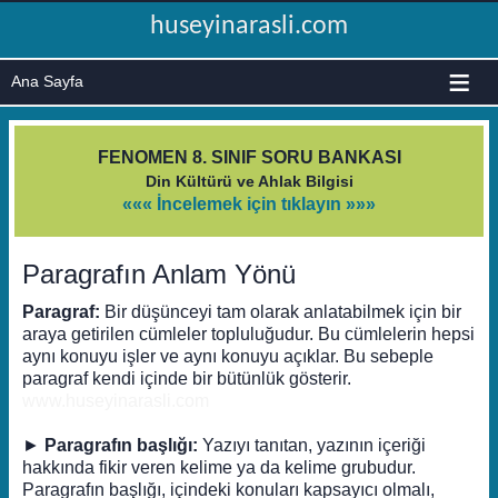
huseyinarasli.com
≡
FENOMEN 8. SINIF SORU BANKASI
Din Kültürü ve Ahlak Bilgisi
««« İncelemek için tıklayın »»»
Paragrafın Anlam Yönü
Paragraf:
Bir düşünceyi tam olarak anlatabilmek için bir
araya getirilen cümleler topluluğudur. Bu cümlelerin hepsi
aynı konuyu işler ve aynı konuyu açıklar. Bu sebeple
paragraf kendi içinde bir bütünlük gösterir.
www.huseyinarasli.com
►
Paragrafın başlığı:
Yazıyı tanıtan, yazının içeriği
hakkında fikir veren kelime ya da kelime grubudur.
Paragrafın başlığı, içindeki konuları kapsayıcı olmalı,